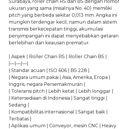
Surabaya, roller chain RS dan BS dengan nomor
ukuran yang sama (misalnya No. 40) memiliki
pitch yang berbeda sekitar 0,013 mm. Angka ini
mungkin terdengar kecil, namun dalam sistem
transmisi berkecepatan tinggi, akumulasi
penyimpangan ini dapat menyebabkan getaran
berlebihan dan keausan prematur.
| Aspek | Roller Chain RS | Roller Chain BS |
|—|—|—|
| Standar acuan | ISO 606 | BS 228 |
| Negara umum pakai | Asia, Amerika, Eropa |
Inggris, negara Persemakmuran |
| Toleransi pitch | Lebih ketat | Lebih longgar |
| Ketersediaan di Indonesia | Sangat tinggi |
Sedang |
| Kompatibilitas internasional | Sangat baik |
Terbatas |
| Aplikasi umum | Conveyor, mesin CNC | Heavy