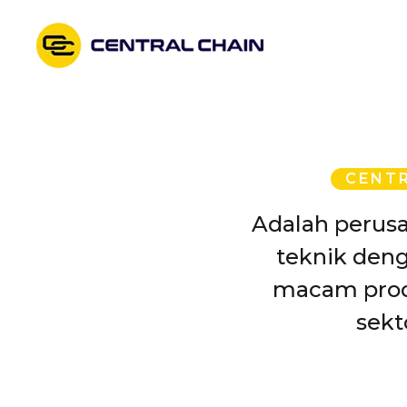
Skip
to
content
CENTR
Adalah perus
teknik deng
macam prod
sekt