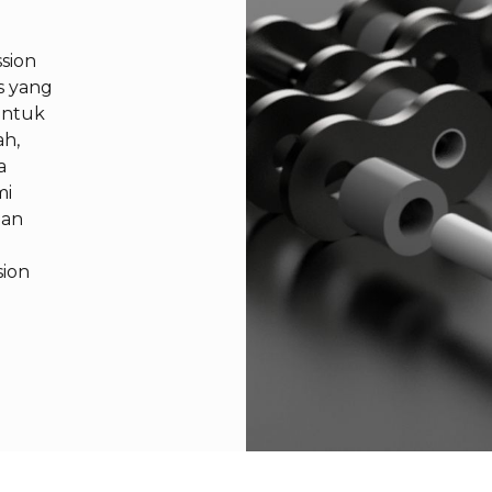
sion
s yang
untuk
h,
a
mi
dan
sion