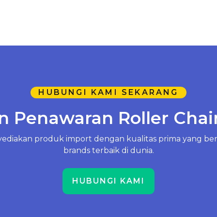
HUBUNGI KAMI SEKARANG
 Penawaran Roller Chai
diakan produk import dengan kualitas prima yang bera
brands terbaik di dunia.
HUBUNGI KAMI