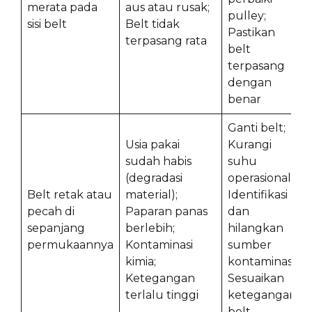
merata pada
aus atau rusak;
pulley;
sisi belt
Belt tidak
Pastikan
terpasang rata
belt
terpasang
dengan
benar
Ganti belt;
Usia pakai
Kurangi
sudah habis
suhu
(degradasi
operasional;
Belt retak atau
material);
Identifikasi
pecah di
Paparan panas
dan
sepanjang
berlebih;
hilangkan
permukaannya
Kontaminasi
sumber
kimia;
kontaminasi;
Ketegangan
Sesuaikan
terlalu tinggi
ketegangan
belt