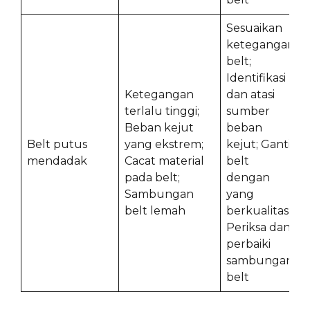
Sesuaikan
ketegangan
belt;
Identifikasi
Ketegangan
dan atasi
terlalu tinggi;
sumber
Beban kejut
beban
Belt putus
yang ekstrem;
kejut; Ganti
mendadak
Cacat material
belt
pada belt;
dengan
Sambungan
yang
belt lemah
berkualitas;
Periksa dan
perbaiki
sambungan
belt