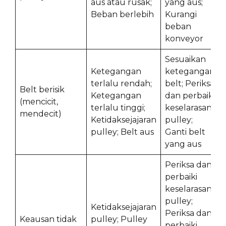
aus atau rusak;
yang aus;
Beban berlebih
Kurangi
beban
konveyor
Sesuaikan
Ketegangan
ketegangan
terlalu rendah;
belt; Periksa
Belt berisik
Ketegangan
dan perbaiki
(mencicit,
terlalu tinggi;
keselarasan
mendecit)
Ketidaksejajaran
pulley;
pulley; Belt aus
Ganti belt
yang aus
Periksa dan
perbaiki
keselarasan
pulley;
Ketidaksejajaran
Periksa dan
Keausan tidak
pulley; Pulley
perbaiki