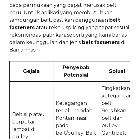
pada permukaan yang dapat merusak belt
baru. Untuk aplikasi yang membutuhkan
sambungan belt, pastikan penggunaan
belt
fasteners
atau teknik splicing yang tepat sesuai
rekomendasi pabrikan, seperti yang kami bahas
dalam keunggulan dan jenis
belt fasteners
di
Banjarmasin.
Penyebab
Gejala
Solusi
Potensial
Tingkatkan
ketegangan
Ketegangan
belt;
terlalu rendah;
Bersihkan
Belt slip atau
Kontaminasi
belt dan
berputar
pada
pulley;
lambat di
belt/pulley; Belt
Ganti belt
pulley