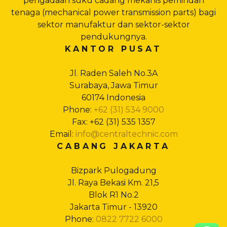
pengadaan suku cadang mekanis pemindah
tenaga (mechanical power transmission parts) bagi
sektor manufaktur dan sektor-sektor
pendukungnya.
KANTOR PUSAT
Jl. Raden Saleh No.3A
Surabaya, Jawa Timur
60174 Indonesia
Phone:
+62 (31) 534 9000
Fax: +62 (31) 535 1357
Email:
info@centraltechnic.com
CABANG JAKARTA
Bizpark Pulogadung
Jl. Raya Bekasi Km. 21,5
Blok R1 No.2
Jakarta Timur - 13920
Phone:
0822 7722 6000