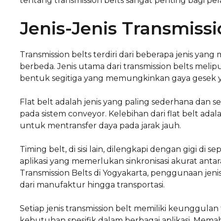
tentang transmission belts sangat penting bagi pel
Jenis-Jenis Transmissi
Transmission belts terdiri dari beberapa jenis yang 
berbeda. Jenis utama dari transmission belts meliputi
bentuk segitiga yang memungkinkan gaya gesek ya
Flat belt adalah jenis yang paling sederhana dan
pada sistem conveyor. Kelebihan dari flat belt a
untuk mentransfer daya pada jarak jauh.
Timing belt, di sisi lain, dilengkapi dengan gigi 
aplikasi yang memerlukan sinkronisasi akurat ant
Transmission Belts di Yogyakarta, penggunaan jenis-j
dari manufaktur hingga transportasi.
Setiap jenis transmission belt memiliki keunggulan
kebutuhan spesifik dalam berbagai aplikasi. Mema