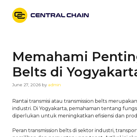
Skip
to
content
Memahami Penting
Belts di Yogyakart
June 27, 2026
by
admin
Rantai transmisi atau transmission belts merupak
industri. Di Yogyakarta, pemahaman tentang fungsi
diperlukan untuk meningkatkan efisiensi dan produ
Peran transmission belts di sektor industri, trans