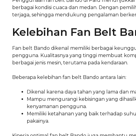
Penggunaan fan belt Bando di Palu menunjukkan 
berbagai kondisi cuaca dan medan. Dengan pemilih
terjaga, sehingga mendukung pengalaman berkend
Kelebihan Fan Belt B
Fan belt Bando dikenal memiliki berbagai keungg
pengguna. Kualitasnya yang tinggi membuat kom
berbagai jenis mesin, terutama pada kendaraan.
Beberapa kelebihan fan belt Bando antara lain:
Dikenal karena daya tahan yang lama dan m
Mampu mengurangi kebisingan yang dihasilk
kenyamanan pengguna.
Memiliki ketahanan yang baik terhadap su
pakainya.
Kinerja optimal fan belt Bando juga membantu me