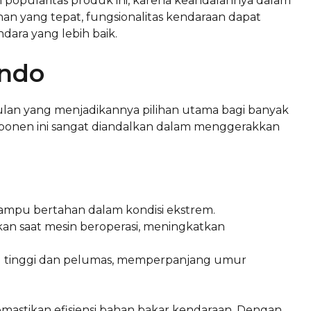
popularitas produk ini, karena keandalannya dalam
an yang tepat, fungsionalitas kendaraan dapat
ara yang lebih baik.
ando
ulan yang menjadikannya pilihan utama bagi banyak
ponen ini sangat diandalkan dalam menggerakkan
ampu bertahan dalam kondisi ekstrem.
an saat mesin beroperasi, meningkatkan
hu tinggi dan pelumas, memperpanjang umur
mastikan efisiensi bahan bakar kendaraan. Dengan