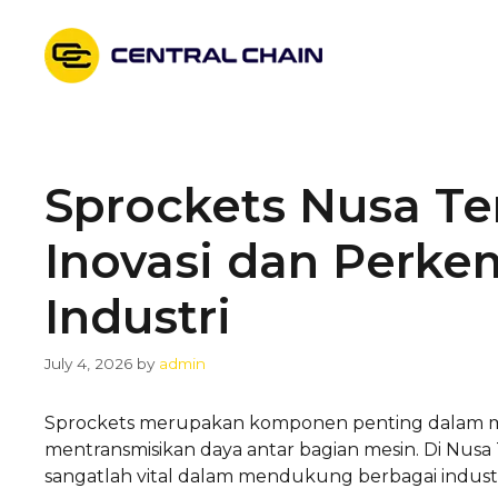
Skip
to
content
Sprockets Nusa Te
Inovasi dan Perk
Industri
July 4, 2026
by
admin
Sprockets merupakan komponen penting dalam m
mentransmisikan daya antar bagian mesin. Di Nu
sangatlah vital dalam mendukung berbagai industr