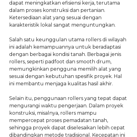
dapat meningkatkan efisiensi kerja, terutama
dalam proses konstruksi dan pertanian.
Ketersediaan alat yang sesuai dengan
karakteristik lokal sangat menguntungkan.
Salah satu keunggulan utama rollers di wilayah
ini adalah kemampuannya untuk beradaptasi
dengan berbagai kondisi tanah. Berbagai jenis
rollers, seperti padfoot dan smooth drum,
memungkinkan pengguna memilih alat yang
sesuai dengan kebutuhan spesifik proyek. Hal
ini membantu menjaga kualitas hasil akhir.
Selain itu, penggunaan rollers yang tepat dapat
mengurangi waktu pengerjaan. Dalam proyek
konstruksi, misalnya, rollers mampu
mempercepat proses pemadatan tanah,
sehingga proyek dapat diselesaikan lebih cepat
dibandingkan metode tradisional. Kecepatan ini