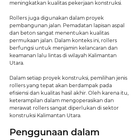
meningkatkan kualitas pekerjaan konstruksi.
Rollers juga digunakan dalam proyek
pembangunan jalan. Pemadatan lapisan aspal
dan beton sangat menentukan kualitas
permukaan jalan. Dalam konteks ini, rollers
berfungsi untuk menjamin kelancaran dan
keamanan lalu lintas di wilayah Kalimantan
Utara.
Dalam setiap proyek konstruksi, pemilihan jenis
rollers yang tepat akan berdampak pada
efisiensi dan kualitas hasil akhir. Oleh karena itu,
keterampilan dalam mengoperasikan dan
merawat rollers sangat diperlukan di sektor
konstruksi Kalimantan Utara.
Penggunaan dalam