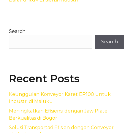
Search
Search
Recent Posts
Keunggulan Konveyor Karet EP100 untuk
Industri di Maluku
Meningkatkan Efisiensi dengan Jaw Plate
Berkualitas di Bogor
Solusi Transportasi Efisien dengan Conveyor