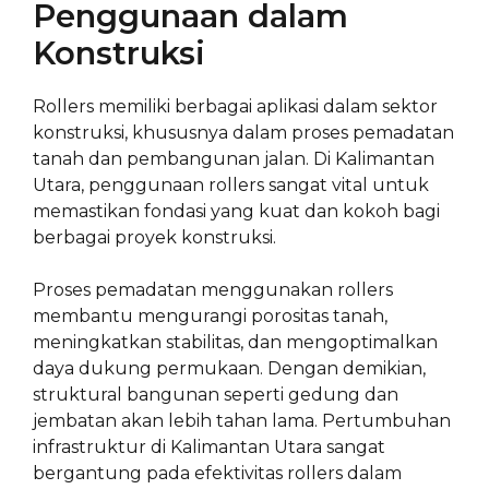
Penggunaan dalam
Konstruksi
Rollers memiliki berbagai aplikasi dalam sektor
konstruksi, khususnya dalam proses pemadatan
tanah dan pembangunan jalan. Di Kalimantan
Utara, penggunaan rollers sangat vital untuk
memastikan fondasi yang kuat dan kokoh bagi
berbagai proyek konstruksi.
Proses pemadatan menggunakan rollers
membantu mengurangi porositas tanah,
meningkatkan stabilitas, dan mengoptimalkan
daya dukung permukaan. Dengan demikian,
struktural bangunan seperti gedung dan
jembatan akan lebih tahan lama. Pertumbuhan
infrastruktur di Kalimantan Utara sangat
bergantung pada efektivitas rollers dalam