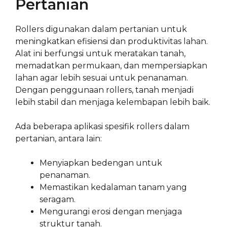
Pertanian
Rollers digunakan dalam pertanian untuk
meningkatkan efisiensi dan produktivitas lahan.
Alat ini berfungsi untuk meratakan tanah,
memadatkan permukaan, dan mempersiapkan
lahan agar lebih sesuai untuk penanaman.
Dengan penggunaan rollers, tanah menjadi
lebih stabil dan menjaga kelembapan lebih baik.
Ada beberapa aplikasi spesifik rollers dalam
pertanian, antara lain:
Menyiapkan bedengan untuk
penanaman.
Memastikan kedalaman tanam yang
seragam.
Mengurangi erosi dengan menjaga
struktur tanah.