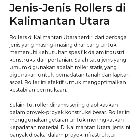
Jenis-Jenis Rollers di
Kalimantan Utara
Rollers di Kalimantan Utara terdiri dari berbagai
jenis yang masing-masing dirancang untuk
memenuhi kebutuhan spesifik dalam industri
konstruksi dan pertanian. Salah satu jenis yang
umum digunakan adalah roller statis, yang
digunakan untuk pemadatan tanah dan lapisan
aspal. Roller ini efektif untuk mengoptimalkan
kestabilan permukaan.
Selain itu, roller dinamis sering diaplikasikan
dalam proyek-proyek konstruksi besar. Roller ini
menggunakan getaran untuk meningkatkan
kepadatan material. Di Kalimantan Utara, jenis ini
banyak dipakai dalam proyek infrastruktur