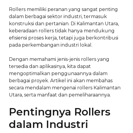
Rollers memiliki peranan yang sangat penting
dalam berbagai sektor industri, termasuk
konstruksi dan pertanian. Di Kalimantan Utara,
keberadaan rollers tidak hanya mendukung
efisiensi proses kerja, tetapi juga berkontribusi
pada perkembangan industri lokal.
Dengan memahami jenis-jenis rollers yang
tersedia dan aplikasinya, kita dapat
mengoptimalkan penggunaannya dalam
berbagai proyek. Artikel ini akan membahas
secara mendalam mengenai rollers Kalimantan
Utara, serta manfaat dan pemeliharaannya.
Pentingnya Rollers
dalam Industri