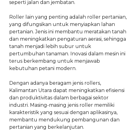
seperti jalan dan jembatan.
Roller lain yang penting adalah roller pertanian,
yang difungsikan untuk menyiapkan lahan
pertanian. Jenis ini membantu meratakan tanah
dan meningkatkan pengaturan aerasi, sehingga
tanah menjadi lebih subur untuk
pertumbuhan tanaman. Inovasi dalam mesin ini
terus berkembang untuk menjawab
kebutuhan petani modern.
Dengan adanya beragam jenis rollers,
Kalimantan Utara dapat meningkatkan efisiensi
dan produktivitas dalam berbagai sektor
industri. Masing-masing jenis roller memiliki
karakteristik yang sesuai dengan aplikasinya,
membantu mendukung pembangunan dan
pertanian yang berkelanjutan.