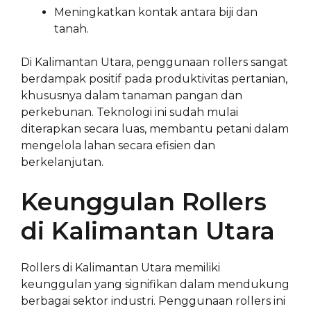
Meningkatkan kontak antara biji dan
tanah.
Di Kalimantan Utara, penggunaan rollers sangat
berdampak positif pada produktivitas pertanian,
khususnya dalam tanaman pangan dan
perkebunan. Teknologi ini sudah mulai
diterapkan secara luas, membantu petani dalam
mengelola lahan secara efisien dan
berkelanjutan.
Keunggulan Rollers
di Kalimantan Utara
Rollers di Kalimantan Utara memiliki
keunggulan yang signifikan dalam mendukung
berbagai sektor industri. Penggunaan rollers ini