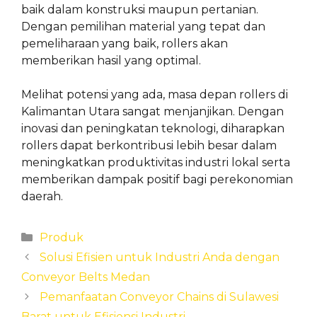
baik dalam konstruksi maupun pertanian.
Dengan pemilihan material yang tepat dan
pemeliharaan yang baik, rollers akan
memberikan hasil yang optimal.
Melihat potensi yang ada, masa depan rollers di
Kalimantan Utara sangat menjanjikan. Dengan
inovasi dan peningkatan teknologi, diharapkan
rollers dapat berkontribusi lebih besar dalam
meningkatkan produktivitas industri lokal serta
memberikan dampak positif bagi perekonomian
daerah.
Categories
Produk
Solusi Efisien untuk Industri Anda dengan
Conveyor Belts Medan
Pemanfaatan Conveyor Chains di Sulawesi
Barat untuk Efisiensi Industri