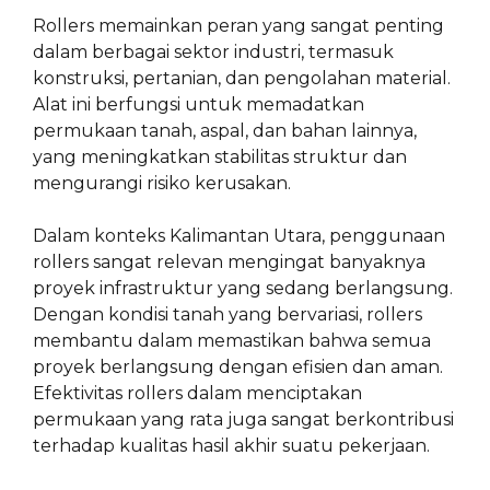
Rollers memainkan peran yang sangat penting
dalam berbagai sektor industri, termasuk
konstruksi, pertanian, dan pengolahan material.
Alat ini berfungsi untuk memadatkan
permukaan tanah, aspal, dan bahan lainnya,
yang meningkatkan stabilitas struktur dan
mengurangi risiko kerusakan.
Dalam konteks Kalimantan Utara, penggunaan
rollers sangat relevan mengingat banyaknya
proyek infrastruktur yang sedang berlangsung.
Dengan kondisi tanah yang bervariasi, rollers
membantu dalam memastikan bahwa semua
proyek berlangsung dengan efisien dan aman.
Efektivitas rollers dalam menciptakan
permukaan yang rata juga sangat berkontribusi
terhadap kualitas hasil akhir suatu pekerjaan.