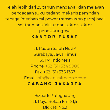
Telah lebih dari 25 tahun mengawali dan melayani
pengadaan suku cadang mekanis pemindah
tenaga (mechanical power transmission parts) bagi
sektor manufaktur dan sektor-sektor
pendukungnya.
KANTOR PUSAT
Jl. Raden Saleh No.3A
Surabaya, Jawa Timur
60174 Indonesia
Phone:
+62 (31) 534 9000
Fax: +62 (31) 535 1357
Email:
info@centraltechnic.com
CABANG JAKARTA
Bizpark Pulogadung
Jl. Raya Bekasi Km. 21,5
Blok R1 No.2