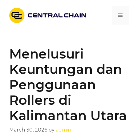
Skip
to
Menu
content
Menelusuri
Keuntungan dan
Penggunaan
Rollers di
Kalimantan Utara
March 30, 2026
by
admin