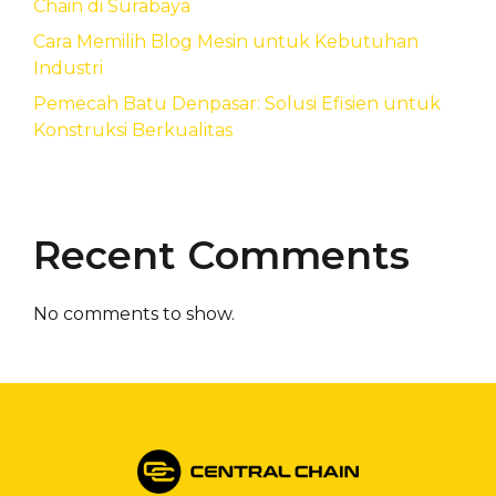
Chain di Surabaya
Cara Memilih Blog Mesin untuk Kebutuhan
Industri
Pemecah Batu Denpasar: Solusi Efisien untuk
Konstruksi Berkualitas
Recent Comments
No comments to show.