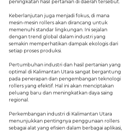
peningkatan hasil pertanian di daerah tersebut.
Keberlanjutan juga menjadi fokus, di mana
mesin-mesin rollers akan dirancang untuk
memenuhi standar lingkungan. Ini sejalan
dengan trend global dalam industri yang
semakin memperhatikan dampak ekologis dari
setiap proses produksi.
Pertumbuhan industri dan hasil pertanian yang
optimal di Kalimantan Utara sangat bergantung
pada penerapan dan pengembangan teknologi
rollers yang efektif. Hal ini akan menciptakan
peluang baru dan meningkatkan daya saing
regional.
Perkembangan industri di Kalimantan Utara
menunjukkan pentingnya penggunaan rollers
sebagai alat yang efisien dalam berbagai aplikasi,