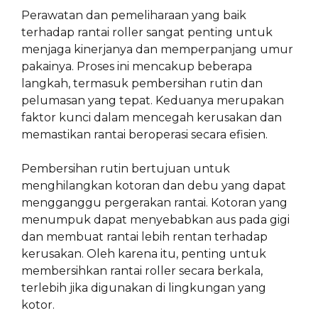
Perawatan dan pemeliharaan yang baik
terhadap rantai roller sangat penting untuk
menjaga kinerjanya dan memperpanjang umur
pakainya. Proses ini mencakup beberapa
langkah, termasuk pembersihan rutin dan
pelumasan yang tepat. Keduanya merupakan
faktor kunci dalam mencegah kerusakan dan
memastikan rantai beroperasi secara efisien.
Pembersihan rutin bertujuan untuk
menghilangkan kotoran dan debu yang dapat
mengganggu pergerakan rantai. Kotoran yang
menumpuk dapat menyebabkan aus pada gigi
dan membuat rantai lebih rentan terhadap
kerusakan. Oleh karena itu, penting untuk
membersihkan rantai roller secara berkala,
terlebih jika digunakan di lingkungan yang
kotor.