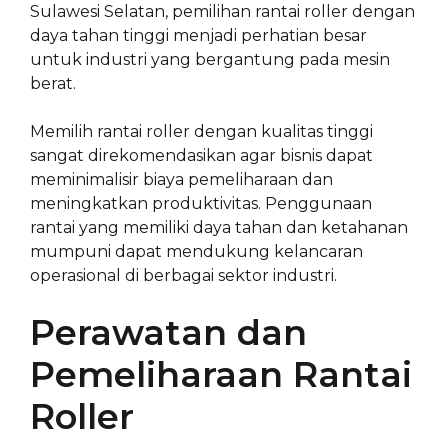
Sulawesi Selatan, pemilihan rantai roller dengan
daya tahan tinggi menjadi perhatian besar
untuk industri yang bergantung pada mesin
berat.
Memilih rantai roller dengan kualitas tinggi
sangat direkomendasikan agar bisnis dapat
meminimalisir biaya pemeliharaan dan
meningkatkan produktivitas. Penggunaan
rantai yang memiliki daya tahan dan ketahanan
mumpuni dapat mendukung kelancaran
operasional di berbagai sektor industri.
Perawatan dan
Pemeliharaan Rantai
Roller