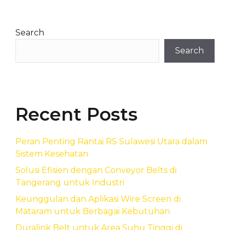
Search
Search
Recent Posts
Peran Penting Rantai RS Sulawesi Utara dalam
Sistem Kesehatan
Solusi Efisien dengan Conveyor Belts di
Tangerang untuk Industri
Keunggulan dan Aplikasi Wire Screen di
Mataram untuk Berbagai Kebutuhan
Duralink Belt untuk Area Suhu Tinggi di