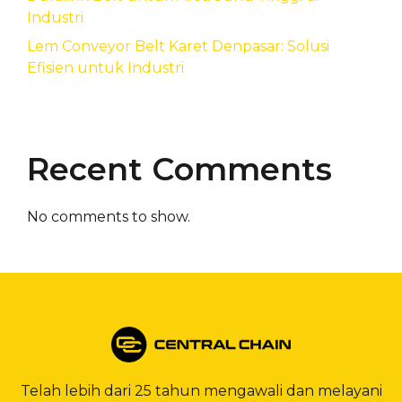
Industri
Lem Conveyor Belt Karet Denpasar: Solusi
Efisien untuk Industri
Recent Comments
No comments to show.
Telah lebih dari 25 tahun mengawali dan melayani