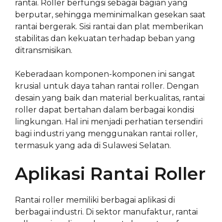
rantai. Roller berfungsi sebagai bagian yang
berputar, sehingga meminimalkan gesekan saat
rantai bergerak. Sisi rantai dan plat memberikan
stabilitas dan kekuatan terhadap beban yang
ditransmisikan.
Keberadaan komponen-komponen ini sangat
krusial untuk daya tahan rantai roller. Dengan
desain yang baik dan material berkualitas, rantai
roller dapat bertahan dalam berbagai kondisi
lingkungan. Hal ini menjadi perhatian tersendiri
bagi industri yang menggunakan rantai roller,
termasuk yang ada di Sulawesi Selatan.
Aplikasi Rantai Roller
Rantai roller memiliki berbagai aplikasi di
berbagai industri. Di sektor manufaktur, rantai