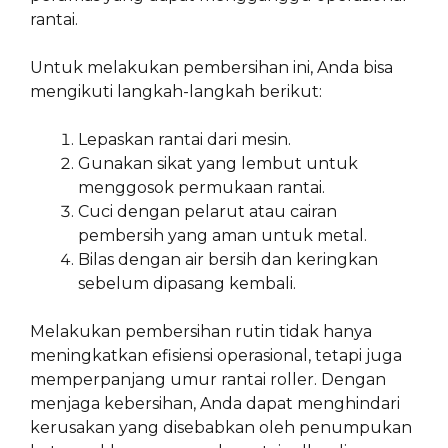
rantai.
Untuk melakukan pembersihan ini, Anda bisa
mengikuti langkah-langkah berikut:
Lepaskan rantai dari mesin.
Gunakan sikat yang lembut untuk
menggosok permukaan rantai.
Cuci dengan pelarut atau cairan
pembersih yang aman untuk metal.
Bilas dengan air bersih dan keringkan
sebelum dipasang kembali.
Melakukan pembersihan rutin tidak hanya
meningkatkan efisiensi operasional, tetapi juga
memperpanjang umur rantai roller. Dengan
menjaga kebersihan, Anda dapat menghindari
kerusakan yang disebabkan oleh penumpukan