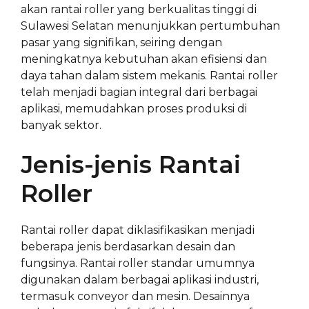
akan rantai roller yang berkualitas tinggi di
Sulawesi Selatan menunjukkan pertumbuhan
pasar yang signifikan, seiring dengan
meningkatnya kebutuhan akan efisiensi dan
daya tahan dalam sistem mekanis. Rantai roller
telah menjadi bagian integral dari berbagai
aplikasi, memudahkan proses produksi di
banyak sektor.
Jenis-jenis Rantai
Roller
Rantai roller dapat diklasifikasikan menjadi
beberapa jenis berdasarkan desain dan
fungsinya. Rantai roller standar umumnya
digunakan dalam berbagai aplikasi industri,
termasuk conveyor dan mesin. Desainnya