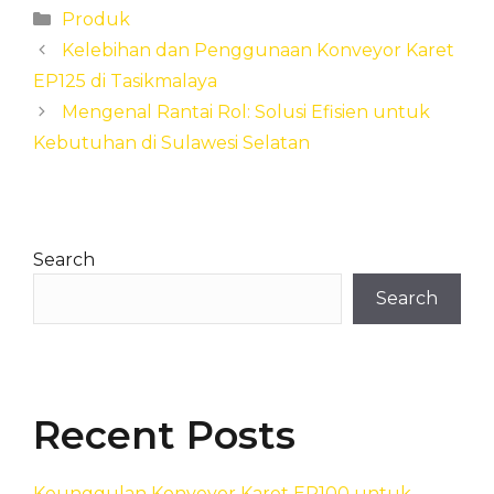
Categories
Produk
Kelebihan dan Penggunaan Konveyor Karet
EP125 di Tasikmalaya
Mengenal Rantai Rol: Solusi Efisien untuk
Kebutuhan di Sulawesi Selatan
Search
Search
Recent Posts
Keunggulan Konveyor Karet EP100 untuk