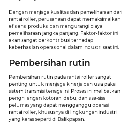
Dengan menjaga kualitas dan pemeliharaan dari
rantai roller, perusahaan dapat memaksimalkan
efisiensi produksi dan mengurangi biaya
pemeliharaan jangka panjang. Faktor-faktor ini
akan sangat berkontribusi terhadap
keberhasilan operasional dalam industri saat ini.
Pembersihan rutin
Pembersihan rutin pada rantai roller sangat
penting untuk menjaga kinerja dan usia pakai
sistem transmisi tenaga ini. Proses ini melibatkan
penghilangan kotoran, debu, dan sisa-sisa
pelumas yang dapat mengganggu operasi
rantai roller, khususnya di lingkungan industri
yang keras seperti di Balikpapan.