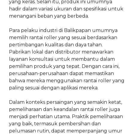
yang keras. Selain itu, produk ini umumnya
hadir dalam variasi ukuran dan spesifikasi untuk
menangani beban yang berbeda.
Para pelaku industri di Balikpapan umumnya
memilih rantai roller yang sesuai berdasarkan
pertimbangan kualitas dan daya tahan.
Pabrikan lokal dan distributor menawarkan
layanan konsultasi untuk membantu dalam
pemilihan produk yang tepat. Dengan cara ini,
perusahaan-perusahaan dapat memastikan
bahwa mereka menggunakan rantai roller yang
paling sesuai dengan aplikasi mereka.
Dalam konteks persaingan yang semakin ketat,
pemeliharaan dan keandalan rantai roller juga
menjadi perhatian utama. Praktik pemeliharaan
yang baik, termasuk pembersihan dan
pelumasan rutin, dapat memperpanjang umur