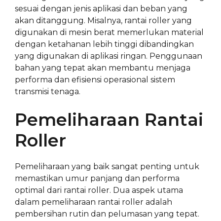
sesuai dengan jenis aplikasi dan beban yang
akan ditanggung. Misalnya, rantai roller yang
digunakan di mesin berat memerlukan material
dengan ketahanan lebih tinggi dibandingkan
yang digunakan di aplikasi ringan. Penggunaan
bahan yang tepat akan membantu menjaga
performa dan efisiensi operasional sistem
transmisi tenaga.
Pemeliharaan Rantai
Roller
Pemeliharaan yang baik sangat penting untuk
memastikan umur panjang dan performa
optimal dari rantai roller. Dua aspek utama
dalam pemeliharaan rantai roller adalah
pembersihan rutin dan pelumasan yang tepat.