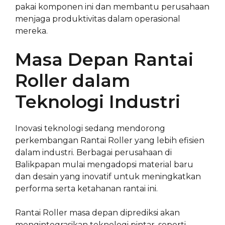
pakai komponen ini dan membantu perusahaan
menjaga produktivitas dalam operasional
mereka.
Masa Depan Rantai
Roller dalam
Teknologi Industri
Inovasi teknologi sedang mendorong
perkembangan Rantai Roller yang lebih efisien
dalam industri. Berbagai perusahaan di
Balikpapan mulai mengadopsi material baru
dan desain yang inovatif untuk meningkatkan
performa serta ketahanan rantai ini.
Rantai Roller masa depan diprediksi akan
mengintegrasikan teknologi pintar, seperti