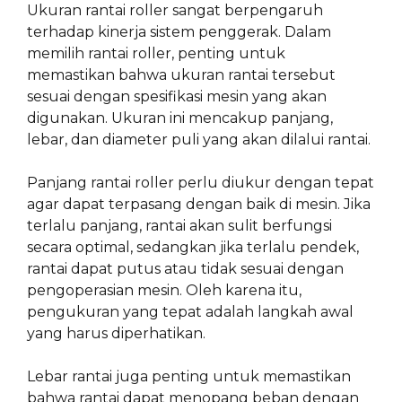
Ukuran rantai roller sangat berpengaruh
terhadap kinerja sistem penggerak. Dalam
memilih rantai roller, penting untuk
memastikan bahwa ukuran rantai tersebut
sesuai dengan spesifikasi mesin yang akan
digunakan. Ukuran ini mencakup panjang,
lebar, dan diameter puli yang akan dilalui rantai.
Panjang rantai roller perlu diukur dengan tepat
agar dapat terpasang dengan baik di mesin. Jika
terlalu panjang, rantai akan sulit berfungsi
secara optimal, sedangkan jika terlalu pendek,
rantai dapat putus atau tidak sesuai dengan
pengoperasian mesin. Oleh karena itu,
pengukuran yang tepat adalah langkah awal
yang harus diperhatikan.
Lebar rantai juga penting untuk memastikan
bahwa rantai dapat menopang beban dengan