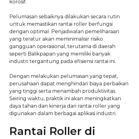
korosif.
Pelumasan sebaiknya dilakukan secara rutin
untuk memastikan rantai roller berfungsi
dengan optimal. Penjadwalan pemeliharaan
yang teratur akan meminimalisir risiko
gangguan operasional, terutama di daerah
seperti Balikpapan yang memiliki banyak
industri tergantung pada efisiensi rantai ini.
Dengan melakukan pelumasan yang tepat,
perusahaan dapat menghindari biaya perbaikan
yang tinggi serta menambah produktivitas.
Seiring waktu, praktik ini akan meningkatkan
daya tahan dan kinerja dari rantai roller yang
digunakan dalam berbagai aplikasi industri.
Rantai Roller di