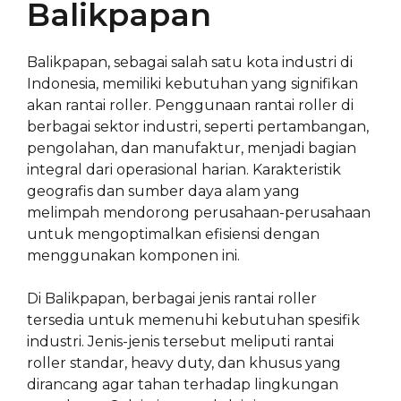
Balikpapan
Balikpapan, sebagai salah satu kota industri di
Indonesia, memiliki kebutuhan yang signifikan
akan rantai roller. Penggunaan rantai roller di
berbagai sektor industri, seperti pertambangan,
pengolahan, dan manufaktur, menjadi bagian
integral dari operasional harian. Karakteristik
geografis dan sumber daya alam yang
melimpah mendorong perusahaan-perusahaan
untuk mengoptimalkan efisiensi dengan
menggunakan komponen ini.
Di Balikpapan, berbagai jenis rantai roller
tersedia untuk memenuhi kebutuhan spesifik
industri. Jenis-jenis tersebut meliputi rantai
roller standar, heavy duty, dan khusus yang
dirancang agar tahan terhadap lingkungan