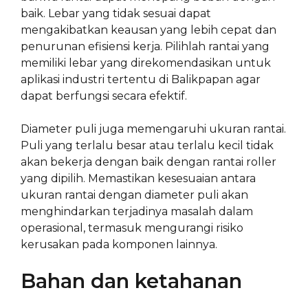
baik. Lebar yang tidak sesuai dapat
mengakibatkan keausan yang lebih cepat dan
penurunan efisiensi kerja. Pilihlah rantai yang
memiliki lebar yang direkomendasikan untuk
aplikasi industri tertentu di Balikpapan agar
dapat berfungsi secara efektif.
Diameter puli juga memengaruhi ukuran rantai.
Puli yang terlalu besar atau terlalu kecil tidak
akan bekerja dengan baik dengan rantai roller
yang dipilih. Memastikan kesesuaian antara
ukuran rantai dengan diameter puli akan
menghindarkan terjadinya masalah dalam
operasional, termasuk mengurangi risiko
kerusakan pada komponen lainnya.
Bahan dan ketahanan