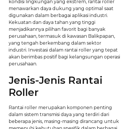
kondisi lingkungan yang ekstrem, rantai roller
menawarkan daya dukung yang optimal saat
digunakan dalam berbagai aplikasi industri.
Kekuatan dan daya tahan yang tinggi
menjadikannya pilihan favorit bagi banyak
perusahaan, termasuk di kawasan Balikpapan,
yang tengah berkembang dalam sektor
industri. Investasi dalam rantai roller yang tepat
akan berimbas positif bagi kelangsungan operasi
perusahaan.
Jenis-Jenis Rantai
Roller
Rantai roller merupakan komponen penting
dalam sistem transmisi daya yang terdiri dari
beberapa jenis, masing-masing dirancang untuk
memenuhi kebutuhan spesifik dalam berbagai