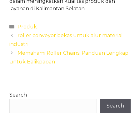
dalam meningkatkan kualitas produk dan
layanan di Kalimantan Selatan.
Categories
Produk
roller conveyor bekas untuk alur material
industri
Memahami Roller Chains: Panduan Lengkap
untuk Balikpapan
Search
Search