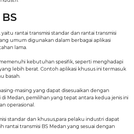
ndustri.
i BS
itu rantai transmisi standar dan rantai transmisi
 yang umum digunakan dalam berbagai aplikasi
tahan lama.
tuk memenuhi kebutuhan spesifik, seperti menghadapi
g lebih berat. Contoh aplikasi khusus ini termasuk
au basah.
n masing-masing yang dapat disesuaikan dengan
di Medan, pemilihan yang tepat antara kedua jenis ini
n operasional.
i standar dan khusus,para pelaku industri dapat
 rantai transmisi BS Medan yang sesuai dengan