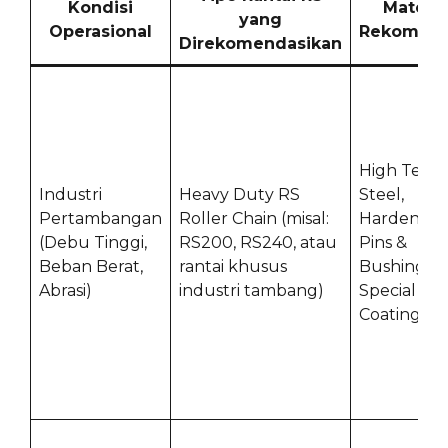
Kondisi
Materia
yang
Operasional
Rekomend
Direkomendasikan
High Tensi
Industri
Heavy Duty RS
Steel,
Pertambangan
Roller Chain (misal:
Hardened
(Debu Tinggi,
RS200, RS240, atau
Pins &
Beban Berat,
rantai khusus
Bushings,
Abrasi)
industri tambang)
Special
Coatings