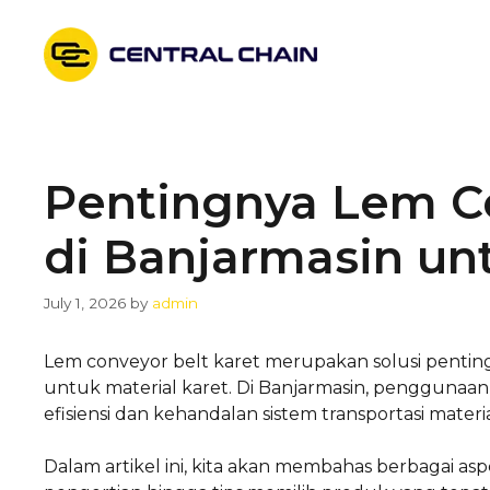
Skip
to
content
Pentingnya Lem Co
di Banjarmasin unt
July 1, 2026
by
admin
Lem conveyor belt karet merupakan solusi pentin
untuk material karet. Di Banjarmasin, penggunaa
efisiensi dan kehandalan sistem transportasi materia
Dalam artikel ini, kita akan membahas berbagai as