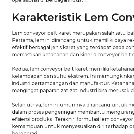
operasional di berbagai industri.
Karakteristik Lem Con
Lem conveyor belt karet merupakan salah satu bah
Pertama, lem ini dirancang untuk memiliki daya re
efektif berbagai jenis karet yang terdapat pada co
memastikan ketahanan dan kinerja conveyor belt da
Kedua, lem conveyor belt karet memiliki ketahana
kelembapan dan suhu ekstrem. Ini memungkinkan 
industri pertambangan dan manufaktur. Ketahanan
mengingat paparan zat-zat industri bisa merusak da
Selanjutnya, lem ini umumnya dirancang untuk m
dalam proses pengeringan membantu mengurangi
efisiensi produksi. Terakhir, formulasi lem convey
kemampuan untuk menyesuaikan diri terhadap perg
beroperasi.