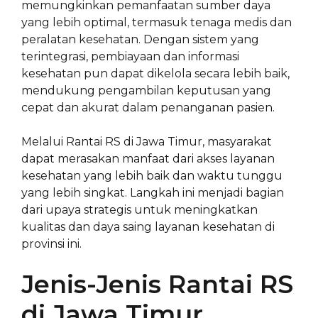
memungkinkan pemanfaatan sumber daya
yang lebih optimal, termasuk tenaga medis dan
peralatan kesehatan. Dengan sistem yang
terintegrasi, pembiayaan dan informasi
kesehatan pun dapat dikelola secara lebih baik,
mendukung pengambilan keputusan yang
cepat dan akurat dalam penanganan pasien.
Melalui Rantai RS di Jawa Timur, masyarakat
dapat merasakan manfaat dari akses layanan
kesehatan yang lebih baik dan waktu tunggu
yang lebih singkat. Langkah ini menjadi bagian
dari upaya strategis untuk meningkatkan
kualitas dan daya saing layanan kesehatan di
provinsi ini.
Jenis-Jenis Rantai RS
di Jawa Timur