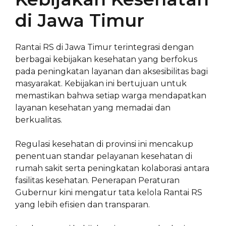
di Jawa Timur
Rantai RS di Jawa Timur terintegrasi dengan
berbagai kebijakan kesehatan yang berfokus
pada peningkatan layanan dan aksesibilitas bagi
masyarakat. Kebijakan ini bertujuan untuk
memastikan bahwa setiap warga mendapatkan
layanan kesehatan yang memadai dan
berkualitas.
Regulasi kesehatan di provinsi ini mencakup
penentuan standar pelayanan kesehatan di
rumah sakit serta peningkatan kolaborasi antara
fasilitas kesehatan. Penerapan Peraturan
Gubernur kini mengatur tata kelola Rantai RS
yang lebih efisien dan transparan.