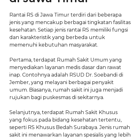
Rantai RS di Jawa Timur terdiri dari beberapa
jenis yang mencakup berbagai tingkatan fasilitas
kesehatan. Setiap jenis rantai RS memiliki fungsi
dan karakteristik yang berbeda untuk
memenuhi kebutuhan masyarakat.
Pertama, terdapat Rumah Sakit Umum yang
menyediakan layanan medis dasar dan rawat
inap. Contohnya adalah RSUD Dr. Soebandi di
Jember, yang melayani berbagai penyakit
umum. Biasanya, rumah sakit ini juga menjadi
rujukan bagi puskesmas di sekitarnya.
Selanjutnya, terdapat Rumah Sakit Khusus
yang fokus pada bidang kesehatan tertentu,
seperti RS Khusus Bedah Surabaya. Jenis rumah
sakit ini menawarkan layanan spesialis yang lebih