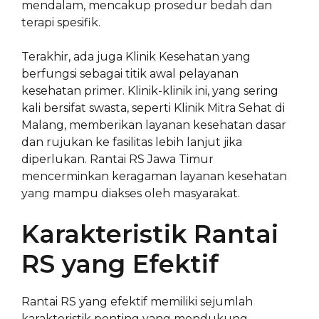
mendalam, mencakup prosedur bedah dan
terapi spesifik.
Terakhir, ada juga Klinik Kesehatan yang
berfungsi sebagai titik awal pelayanan
kesehatan primer. Klinik-klinik ini, yang sering
kali bersifat swasta, seperti Klinik Mitra Sehat di
Malang, memberikan layanan kesehatan dasar
dan rujukan ke fasilitas lebih lanjut jika
diperlukan. Rantai RS Jawa Timur
mencerminkan keragaman layanan kesehatan
yang mampu diakses oleh masyarakat.
Karakteristik Rantai
RS yang Efektif
Rantai RS yang efektif memiliki sejumlah
karakteristik penting yang mendukung