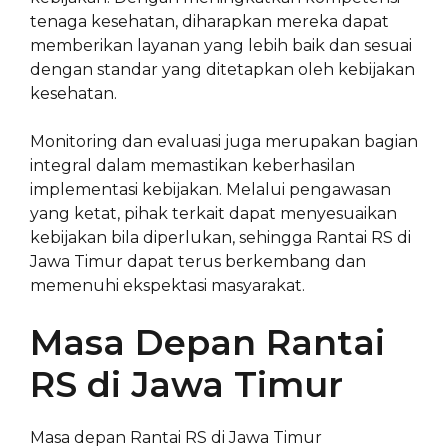
tenaga kesehatan, diharapkan mereka dapat
memberikan layanan yang lebih baik dan sesuai
dengan standar yang ditetapkan oleh kebijakan
kesehatan.
Monitoring dan evaluasi juga merupakan bagian
integral dalam memastikan keberhasilan
implementasi kebijakan. Melalui pengawasan
yang ketat, pihak terkait dapat menyesuaikan
kebijakan bila diperlukan, sehingga Rantai RS di
Jawa Timur dapat terus berkembang dan
memenuhi ekspektasi masyarakat.
Masa Depan Rantai
RS di Jawa Timur
Masa depan Rantai RS di Jawa Timur