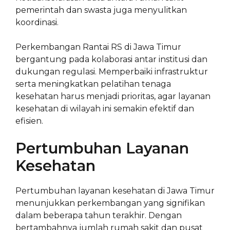
pemerintah dan swasta juga menyulitkan
koordinasi.
Perkembangan Rantai RS di Jawa Timur
bergantung pada kolaborasi antar institusi dan
dukungan regulasi. Memperbaiki infrastruktur
serta meningkatkan pelatihan tenaga
kesehatan harus menjadi prioritas, agar layanan
kesehatan di wilayah ini semakin efektif dan
efisien.
Pertumbuhan Layanan
Kesehatan
Pertumbuhan layanan kesehatan di Jawa Timur
menunjukkan perkembangan yang signifikan
dalam beberapa tahun terakhir. Dengan
bertambahnya jumlah rumah sakit dan pusat