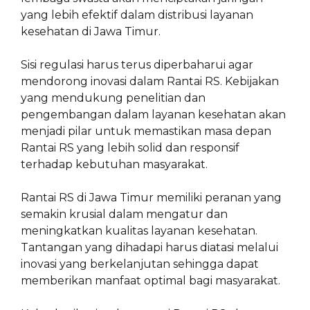
yang lebih efektif dalam distribusi layanan
kesehatan di Jawa Timur.
Sisi regulasi harus terus diperbaharui agar
mendorong inovasi dalam Rantai RS. Kebijakan
yang mendukung penelitian dan
pengembangan dalam layanan kesehatan akan
menjadi pilar untuk memastikan masa depan
Rantai RS yang lebih solid dan responsif
terhadap kebutuhan masyarakat.
Rantai RS di Jawa Timur memiliki peranan yang
semakin krusial dalam mengatur dan
meningkatkan kualitas layanan kesehatan.
Tantangan yang dihadapi harus diatasi melalui
inovasi yang berkelanjutan sehingga dapat
memberikan manfaat optimal bagi masyarakat.