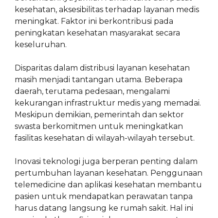
kesehatan, aksesibilitas terhadap layanan medis
meningkat. Faktor ini berkontribusi pada
peningkatan kesehatan masyarakat secara
keseluruhan.
Disparitas dalam distribusi layanan kesehatan
masih menjadi tantangan utama. Beberapa
daerah, terutama pedesaan, mengalami
kekurangan infrastruktur medis yang memadai.
Meskipun demikian, pemerintah dan sektor
swasta berkomitmen untuk meningkatkan
fasilitas kesehatan di wilayah-wilayah tersebut.
Inovasi teknologi juga berperan penting dalam
pertumbuhan layanan kesehatan. Penggunaan
telemedicine dan aplikasi kesehatan membantu
pasien untuk mendapatkan perawatan tanpa
harus datang langsung ke rumah sakit. Hal ini