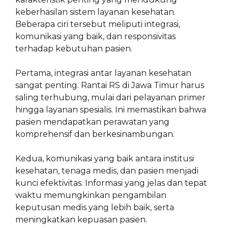
keberhasilan sistem layanan kesehatan.
Beberapa ciri tersebut meliputi integrasi,
komunikasi yang baik, dan responsivitas
terhadap kebutuhan pasien.
Pertama, integrasi antar layanan kesehatan
sangat penting. Rantai RS di Jawa Timur harus
saling terhubung, mulai dari pelayanan primer
hingga layanan spesialis. Ini memastikan bahwa
pasien mendapatkan perawatan yang
komprehensif dan berkesinambungan.
Kedua, komunikasi yang baik antara institusi
kesehatan, tenaga medis, dan pasien menjadi
kunci efektivitas. Informasi yang jelas dan tepat
waktu memungkinkan pengambilan
keputusan medis yang lebih baik, serta
meningkatkan kepuasan pasien.