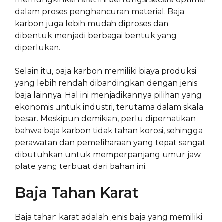
dalam proses penghancuran material. Baja
karbon juga lebih mudah diproses dan
dibentuk menjadi berbagai bentuk yang
diperlukan.
Selain itu, baja karbon memiliki biaya produksi
yang lebih rendah dibandingkan dengan jenis
baja lainnya. Hal ini menjadikannya pilihan yang
ekonomis untuk industri, terutama dalam skala
besar. Meskipun demikian, perlu diperhatikan
bahwa baja karbon tidak tahan korosi, sehingga
perawatan dan pemeliharaan yang tepat sangat
dibutuhkan untuk memperpanjang umur jaw
plate yang terbuat dari bahan ini.
Baja Tahan Karat
Baja tahan karat adalah jenis baja yang memiliki