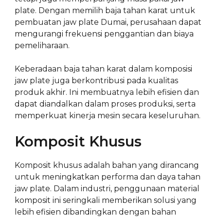
plate. Dengan memilih baja tahan karat untuk
pembuatan jaw plate Dumai, perusahaan dapat
mengurangi frekuensi penggantian dan biaya
pemeliharaan.
Keberadaan baja tahan karat dalam komposisi
jaw plate juga berkontribusi pada kualitas
produk akhir. Ini membuatnya lebih efisien dan
dapat diandalkan dalam proses produksi, serta
memperkuat kinerja mesin secara keseluruhan.
Komposit Khusus
Komposit khusus adalah bahan yang dirancang
untuk meningkatkan performa dan daya tahan
jaw plate. Dalam industri, penggunaan material
komposit ini seringkali memberikan solusi yang
lebih efisien dibandingkan dengan bahan