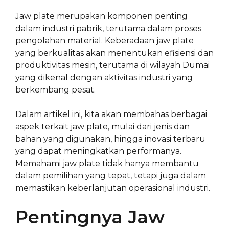
Jaw plate merupakan komponen penting
dalam industri pabrik, terutama dalam proses
pengolahan material. Keberadaan jaw plate
yang berkualitas akan menentukan efisiensi dan
produktivitas mesin, terutama di wilayah Dumai
yang dikenal dengan aktivitas industri yang
berkembang pesat.
Dalam artikel ini, kita akan membahas berbagai
aspek terkait jaw plate, mulai dari jenis dan
bahan yang digunakan, hingga inovasi terbaru
yang dapat meningkatkan performanya.
Memahami jaw plate tidak hanya membantu
dalam pemilihan yang tepat, tetapi juga dalam
memastikan keberlanjutan operasional industri.
Pentingnya Jaw