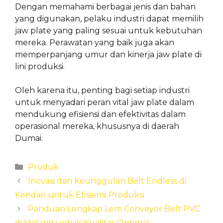
Dengan memahami berbagai jenis dan bahan
yang digunakan, pelaku industri dapat memilih
jaw plate yang paling sesuai untuk kebutuhan
mereka. Perawatan yang baik juga akan
memperpanjang umur dan kinerja jaw plate di
lini produksi.
Oleh karena itu, penting bagi setiap industri
untuk menyadari peran vital jaw plate dalam
mendukung efisiensi dan efektivitas dalam
operasional mereka, khususnya di daerah
Dumai.
Categories
Produk
Inovasi dan Keunggulan Belt Endless di
Kendari untuk Efisiensi Produksi
Panduan Lengkap Lem Conveyor Belt PVC
di Malang untuk Kualitas Optimal