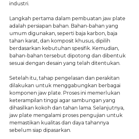
industri.
Langkah pertama dalam pembuatan jaw plate
adalah persiapan bahan. Bahan-bahan yang
umum digunakan, seperti baja karbon, baja
tahan karat, dan komposit khusus, dipilih
berdasarkan kebutuhan spesifik. Kemudian,
bahan-bahan tersebut dipotong dan dibentuk
sesuai dengan desain yang telah ditentukan.
Setelah itu, tahap pengelasan dan perakitan
dilakukan untuk menggabungkan berbagai
komponen jaw plate. Proses ini memerlukan
keterampilan tinggi agar sambungan yang
dihasilkan kokoh dan tahan lama. Selanjutnya,
jaw plate mengalami proses pengujian untuk
memastikan kualitas dan daya tahannya
sebelum siap dipasarkan.