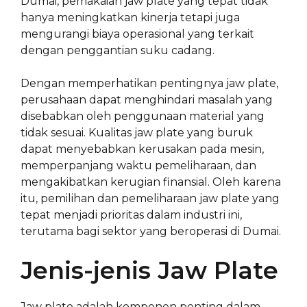
Dumai, pemakaian jaw plate yang tepat tidak
hanya meningkatkan kinerja tetapi juga
mengurangi biaya operasional yang terkait
dengan penggantian suku cadang.
Dengan memperhatikan pentingnya jaw plate,
perusahaan dapat menghindari masalah yang
disebabkan oleh penggunaan material yang
tidak sesuai. Kualitas jaw plate yang buruk
dapat menyebabkan kerusakan pada mesin,
memperpanjang waktu pemeliharaan, dan
mengakibatkan kerugian finansial. Oleh karena
itu, pemilihan dan pemeliharaan jaw plate yang
tepat menjadi prioritas dalam industri ini,
terutama bagi sektor yang beroperasi di Dumai.
Jenis-jenis Jaw Plate
Jaw plate adalah komponen penting dalam