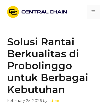
Skip
to
Menu
content
Solusi Rantai
Berkualitas di
Probolinggo
untuk Berbagai
Kebutuhan
February 25, 2026
by
admin