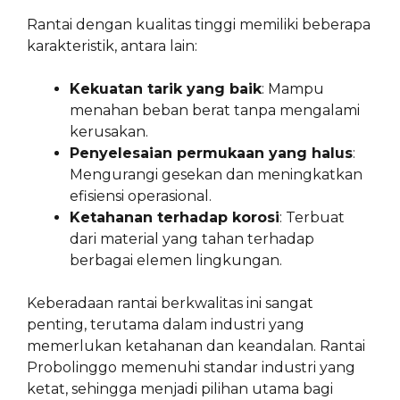
Rantai dengan kualitas tinggi memiliki beberapa
karakteristik, antara lain:
Kekuatan tarik yang baik
: Mampu
menahan beban berat tanpa mengalami
kerusakan.
Penyelesaian permukaan yang halus
:
Mengurangi gesekan dan meningkatkan
efisiensi operasional.
Ketahanan terhadap korosi
: Terbuat
dari material yang tahan terhadap
berbagai elemen lingkungan.
Keberadaan rantai berkwalitas ini sangat
penting, terutama dalam industri yang
memerlukan ketahanan dan keandalan. Rantai
Probolinggo memenuhi standar industri yang
ketat, sehingga menjadi pilihan utama bagi