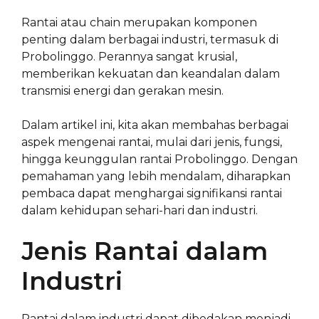
Rantai atau chain merupakan komponen
penting dalam berbagai industri, termasuk di
Probolinggo. Perannya sangat krusial,
memberikan kekuatan dan keandalan dalam
transmisi energi dan gerakan mesin.
Dalam artikel ini, kita akan membahas berbagai
aspek mengenai rantai, mulai dari jenis, fungsi,
hingga keunggulan rantai Probolinggo. Dengan
pemahaman yang lebih mendalam, diharapkan
pembaca dapat menghargai signifikansi rantai
dalam kehidupan sehari-hari dan industri.
Jenis Rantai dalam
Industri
Rantai dalam industri dapat dibedakan menjadi