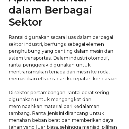
dalam Berbagai
Sektor
Rantai digunakan secara luas dalam berbagai
sektor industri, berfungsi sebagai elemen
penghubung yang penting dalam mesin dan
sistem transportasi. Dalam industri otomotif,
rantai penggerak digunakan untuk
mentransmisikan tenaga dari mesin ke roda,
memastikan efisiensi dan kecepatan kendaraan.
Di sektor pertambangan, rantai berat sering
digunakan untuk mengangkat dan
memindahkan material dari kedalaman
tambang. Rantai jenis ini dirancang untuk
menahan beban berat dan memberikan daya
tahan yang luar biasa, sehingga menjadi pilihan