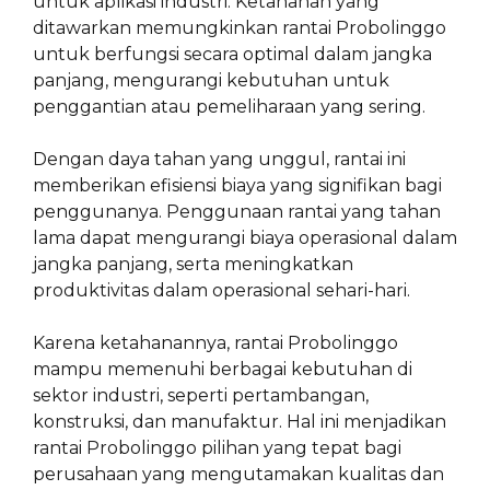
untuk aplikasi industri. Ketahanan yang
ditawarkan memungkinkan rantai Probolinggo
untuk berfungsi secara optimal dalam jangka
panjang, mengurangi kebutuhan untuk
penggantian atau pemeliharaan yang sering.
Dengan daya tahan yang unggul, rantai ini
memberikan efisiensi biaya yang signifikan bagi
penggunanya. Penggunaan rantai yang tahan
lama dapat mengurangi biaya operasional dalam
jangka panjang, serta meningkatkan
produktivitas dalam operasional sehari-hari.
Karena ketahanannya, rantai Probolinggo
mampu memenuhi berbagai kebutuhan di
sektor industri, seperti pertambangan,
konstruksi, dan manufaktur. Hal ini menjadikan
rantai Probolinggo pilihan yang tepat bagi
perusahaan yang mengutamakan kualitas dan