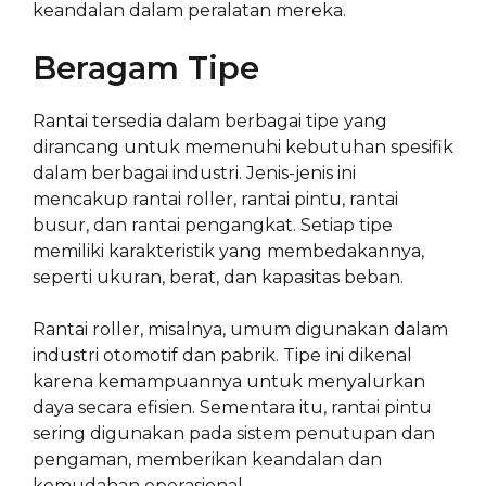
keandalan dalam peralatan mereka.
Beragam Tipe
Rantai tersedia dalam berbagai tipe yang
dirancang untuk memenuhi kebutuhan spesifik
dalam berbagai industri. Jenis-jenis ini
mencakup rantai roller, rantai pintu, rantai
busur, dan rantai pengangkat. Setiap tipe
memiliki karakteristik yang membedakannya,
seperti ukuran, berat, dan kapasitas beban.
Rantai roller, misalnya, umum digunakan dalam
industri otomotif dan pabrik. Tipe ini dikenal
karena kemampuannya untuk menyalurkan
daya secara efisien. Sementara itu, rantai pintu
sering digunakan pada sistem penutupan dan
pengaman, memberikan keandalan dan
kemudahan operasional.