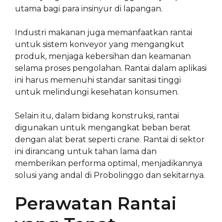
utama bagi para insinyur di lapangan.
Industri makanan juga memanfaatkan rantai
untuk sistem konveyor yang mengangkut
produk, menjaga kebersihan dan keamanan
selama proses pengolahan. Rantai dalam aplikasi
ini harus memenuhi standar sanitasi tinggi
untuk melindungi kesehatan konsumen.
Selain itu, dalam bidang konstruksi, rantai
digunakan untuk mengangkat beban berat
dengan alat berat seperti crane. Rantai di sektor
ini dirancang untuk tahan lama dan
memberikan performa optimal, menjadikannya
solusi yang andal di Probolinggo dan sekitarnya.
Perawatan Rantai