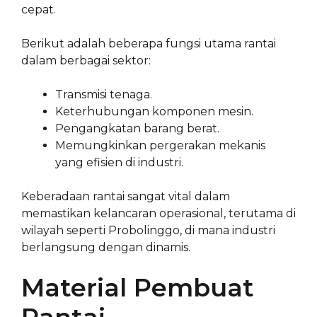
cepat.
Berikut adalah beberapa fungsi utama rantai
dalam berbagai sektor:
Transmisi tenaga.
Keterhubungan komponen mesin.
Pengangkatan barang berat.
Memungkinkan pergerakan mekanis
yang efisien di industri.
Keberadaan rantai sangat vital dalam
memastikan kelancaran operasional, terutama di
wilayah seperti Probolinggo, di mana industri
berlangsung dengan dinamis.
Material Pembuat