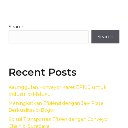
Search
Search
Recent Posts
Keunggulan Konveyor Karet EP100 untuk
Industri di Maluku
Meningkatkan Efisiensi dengan Jaw Plate
Berkualitas di Bogor
Solusi Transportasi Efisien dengan Conveyor
Chain di Surabaya