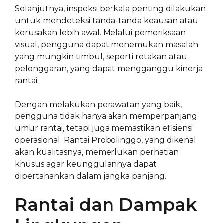
Selanjutnya, inspeksi berkala penting dilakukan
untuk mendeteksi tanda-tanda keausan atau
kerusakan lebih awal. Melalui pemeriksaan
visual, pengguna dapat menemukan masalah
yang mungkin timbul, seperti retakan atau
pelonggaran, yang dapat mengganggu kinerja
rantai.
Dengan melakukan perawatan yang baik,
pengguna tidak hanya akan memperpanjang
umur rantai, tetapi juga memastikan efisiensi
operasional. Rantai Probolinggo, yang dikenal
akan kualitasnya, memerlukan perhatian
khusus agar keunggulannya dapat
dipertahankan dalam jangka panjang.
Rantai dan Dampak