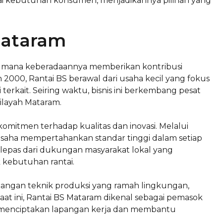
gai kebutuhan konsumen, menjadikannya pilihan yang
Mataram
 di mana keberadaannya memberikan kontribusi
un 2000, Rantai BS berawal dari usaha kecil yang fokus
 terkait. Seiring waktu, bisnis ini berkembang pesat
wilayah Mataram.
omitmen terhadap kualitas dan inovasi. Melalui
usaha mempertahankan standar tinggi dalam setiap
 lepas dari dukungan masyarakat lokal yang
 kebutuhan rantai.
bangan teknik produksi yang ramah lingkungan,
aat ini, Rantai BS Mataram dikenal sebagai pemasok
ga menciptakan lapangan kerja dan membantu