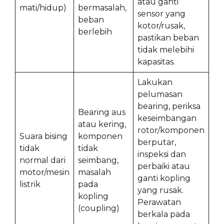
atau ganti
mati/hidup)
bermasalah,
sensor yang
beban
kotor/rusak,
berlebih
pastikan beban
tidak melebihi
kapasitas.
Lakukan
pelumasan
bearing, periksa
Bearing aus
keseimbangan
atau kering,
rotor/komponen
Suara bising
komponen
berputar,
tidak
tidak
inspeksi dan
normal dari
seimbang,
perbaiki atau
motor/mesin
masalah
ganti kopling
listrik
pada
yang rusak.
kopling
Perawatan
(coupling)
berkala pada