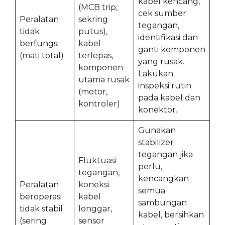
kabel kencang,
(MCB trip,
cek sumber
Peralatan
sekring
tegangan,
tidak
putus),
identifikasi dan
berfungsi
kabel
ganti komponen
(mati total)
terlepas,
yang rusak.
komponen
Lakukan
utama rusak
inspeksi rutin
(motor,
pada kabel dan
kontroler)
konektor.
Gunakan
stabilizer
tegangan jika
Fluktuasi
perlu,
tegangan,
kencangkan
Peralatan
koneksi
semua
beroperasi
kabel
sambungan
tidak stabil
longgar,
kabel, bersihkan
(sering
sensor