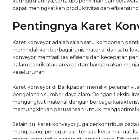
keunggulannya, serta tips pemilihan dan perawa
dapat meningkatkan produktivitas dan efisiensi indu
Pentingnya Karet Konv
Karet konveyor adalah salah satu komponen penti
memindahkan berbagai jenis material dari satu lokas
konveyor memfasilitasi efisiensi dan kecepatan peng
dalam pabrik atau area pertambangan akan menjad
keseluruhan.
Karet konveyor di Balikpapan memiliki peranan vi
pengolahan sumber daya alam. Dengan fleksibilita
mengangkut material dengan berbagai karakteristik
memungkinkan perusahaan untuk mengoptimalkan 
Selain itu, karet konveyor juga berkontribusi pad
mengurangi penggunaan tenaga kerja manual, k