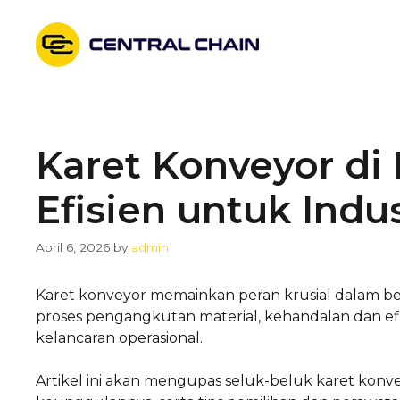
Skip
to
content
Karet Konveyor di 
Efisien untuk Indus
April 6, 2026
by
admin
Karet konveyor memainkan peran krusial dalam ber
proses pengangkutan material, kehandalan dan ef
kelancaran operasional.
Artikel ini akan mengupas seluk-beluk karet konvey