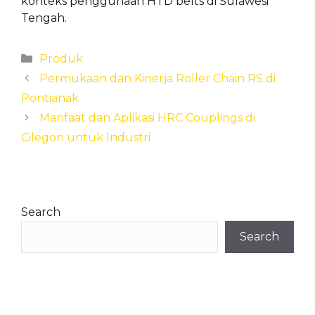
konteks penggunaan HTD belts di Sulawesi
Tengah.
Categories
Produk
Permukaan dan Kinerja Roller Chain RS di
Pontianak
Manfaat dan Aplikasi HRC Couplings di
Cilegon untuk Industri
Search
Search