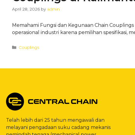
April 28, 2026
by
admin
Memahami Fungsi dan Kegunaan Chain Couplings di
operasional industri karena pemilihan spesifikasi, 
Categories
Couplings
Telah lebih dari 25 tahun mengawali dan
melayani pengadaan suku cadang mekanis
pemindah tenaga (mechanical power