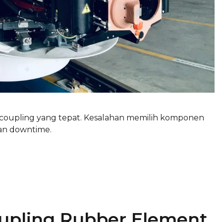
 coupling yang tepat. Kesalahan memilih komponen
dan downtime.
upling Rubber Element