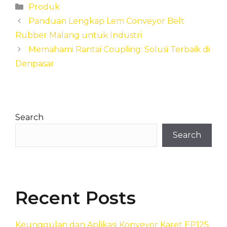
Categories
Produk
Panduan Lengkap Lem Conveyor Belt
Rubber Malang untuk Industri
Memahami Rantai Coupling: Solusi Terbaik di
Denpasar
Search
Search
Recent Posts
Keunggulan dan Aplikasi Konveyor Karet EP125