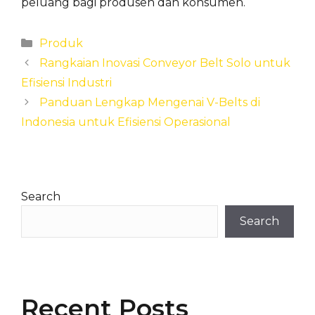
peluang bagi produsen dan konsumen.
Categories
Produk
Rangkaian Inovasi Conveyor Belt Solo untuk
Efisiensi Industri
Panduan Lengkap Mengenai V-Belts di
Indonesia untuk Efisiensi Operasional
Search
Search
Recent Posts