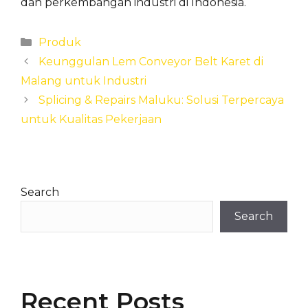
dan perkembangan industri di Indonesia.
Categories
Produk
Keunggulan Lem Conveyor Belt Karet di
Malang untuk Industri
Splicing & Repairs Maluku: Solusi Terpercaya
untuk Kualitas Pekerjaan
Search
Search
Recent Posts