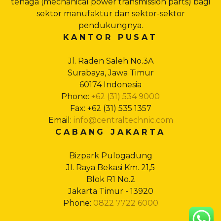
tenaga (mechanical power transmission parts) bagi
sektor manufaktur dan sektor-sektor
pendukungnya.
KANTOR PUSAT
Jl. Raden Saleh No.3A
Surabaya, Jawa Timur
60174 Indonesia
Phone:
+62 (31) 534 9000
Fax: +62 (31) 535 1357
Email:
info@centraltechnic.com
CABANG JAKARTA
Bizpark Pulogadung
Jl. Raya Bekasi Km. 21,5
Blok R1 No.2
Jakarta Timur - 13920
Phone:
0822 7722 6000