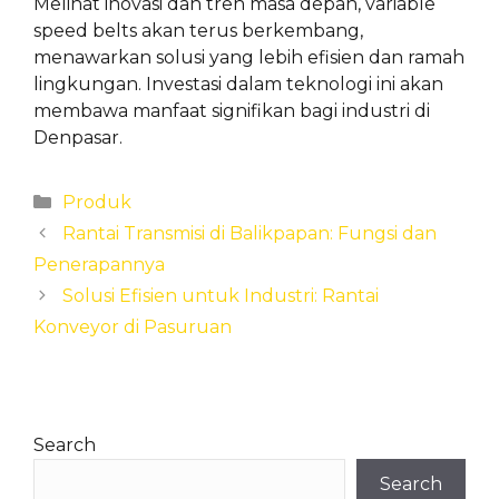
Melihat inovasi dan tren masa depan, variable
speed belts akan terus berkembang,
menawarkan solusi yang lebih efisien dan ramah
lingkungan. Investasi dalam teknologi ini akan
membawa manfaat signifikan bagi industri di
Denpasar.
Categories
Produk
Rantai Transmisi di Balikpapan: Fungsi dan
Penerapannya
Solusi Efisien untuk Industri: Rantai
Konveyor di Pasuruan
Search
Search