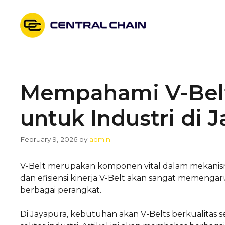
Skip
to
content
Mempahami V-Belts
untuk Industri di 
February 9, 2026
by
admin
V-Belt merupakan komponen vital dalam mekanism
dan efisiensi kinerja V-Belt akan sangat memenga
berbagai perangkat.
Di Jayapura, kebutuhan akan V-Belts berkualitas