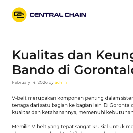
Skip
to
content
Kualitas dan Keun
Bando di Gorontal
February 14, 2026
by
admin
V-belt merupakan komponen penting dalam sistem
tenaga dari satu bagian ke bagian lain. Di Goronta
kualitas dan ketahanannya, memenuhi kebutuhan i
Memilih V-belt yang tepat sangat krusial untuk mema