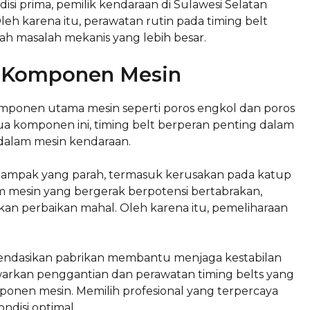
si prima, pemilik kendaraan di Sulawesi Selatan
eh karena itu, perawatan rutin pada timing belt
h masalah mekanis yang lebih besar.
 Komponen Mesin
ponen utama mesin seperti poros engkol dan poros
ua komponen ini, timing belt berperan penting dalam
dalam mesin kendaraan.
dampak yang parah, termasuk kerusakan pada katup
am mesin yang bergerak berpotensi bertabrakan,
an perbaikan mahal. Oleh karena itu, pemeliharaan
mendasikan pabrikan membantu menjaga kestabilan
warkan penggantian dan perawatan timing belts yang
onen mesin. Memilih profesional yang terpercaya
disi optimal.