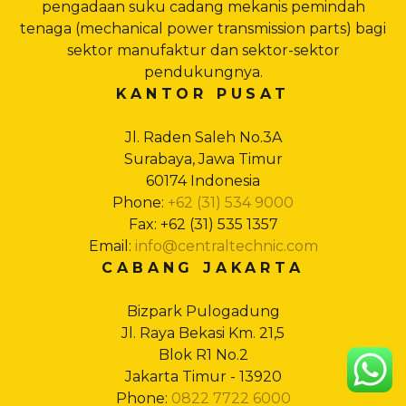
pengadaan suku cadang mekanis pemindah
tenaga (mechanical power transmission parts) bagi
sektor manufaktur dan sektor-sektor
pendukungnya.
KANTOR PUSAT
Jl. Raden Saleh No.3A
Surabaya, Jawa Timur
60174 Indonesia
Phone:
+62 (31) 534 9000
Fax: +62 (31) 535 1357
Email:
info@centraltechnic.com
CABANG JAKARTA
Bizpark Pulogadung
Jl. Raya Bekasi Km. 21,5
Blok R1 No.2
Jakarta Timur - 13920
Phone:
0822 7722 6000