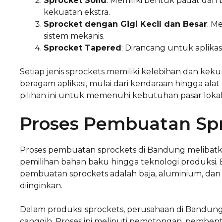
Sprocket Solid
: Memiliki bentuk padat dan
kekuatan ekstra.
Sprocket dengan Gigi Kecil dan Besar
: M
sistem mekanis.
Sprocket Tapered
: Dirancang untuk aplik
Setiap jenis sprockets memiliki kelebihan dan ke
beragam aplikasi, mulai dari kendaraan hingga al
pilihan ini untuk memenuhi kebutuhan pasar lokal
Proses Pembuatan Sp
Proses pembuatan sprockets di Bandung melibatk
pemilihan bahan baku hingga teknologi produks
pembuatan sprockets adalah baja, aluminium, dan p
diinginkan.
Dalam produksi sprockets, perusahaan di Bandu
canggih. Proses ini meliputi pemotongan, pembe