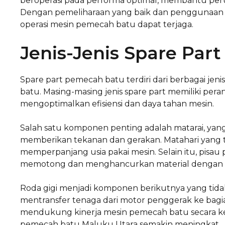
beroperasi pada performa optimal, membantu peru
Dengan pemeliharaan yang baik dan penggunaan spa
operasi mesin pemecah batu dapat terjaga.
Jenis-Jenis Spare Par
Spare part pemecah batu terdiri dari berbagai j
batu. Masing-masing jenis spare part memiliki pera
mengoptimalkan efisiensi dan daya tahan mesin.
Salah satu komponen penting adalah matarai, y
memberikan tekanan dan gerakan. Matahari yang te
memperpanjang usia pakai mesin. Selain itu, pisa
memotong dan menghancurkan material dengan uku
Roda gigi menjadi komponen berikutnya yang tidak 
mentransfer tenaga dari motor penggerak ke bagian
mendukung kinerja mesin pemecah batu secara ke
pemecah batu Maluku Utara semakin meningkat.