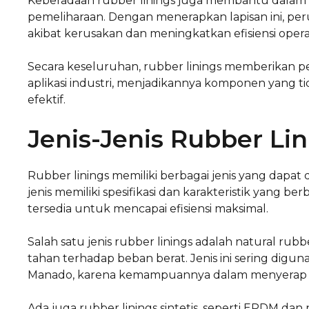
Keberadaan rubber linings juga membantu dalam
pemeliharaan. Dengan menerapkan lapisan ini, pe
akibat kerusakan dan meningkatkan efisiensi opera
Secara keseluruhan, rubber linings memberikan 
aplikasi industri, menjadikannya komponen yang t
efektif.
Jenis-Jenis Rubber Lin
Rubber linings memiliki berbagai jenis yang dapat 
jenis memiliki spesifikasi dan karakteristik yang 
tersedia untuk mencapai efisiensi maksimal.
Salah satu jenis rubber linings adalah natural rubbe
tahan terhadap beban berat. Jenis ini sering dig
Manado, karena kemampuannya dalam menyerap d
Ada juga rubber linings sintetis, seperti EPDM d