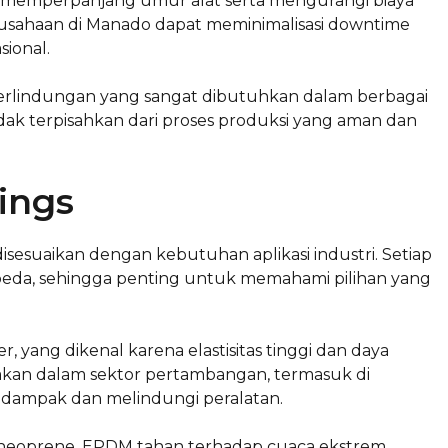
 memperpanjang umur alat serta mengurangi biaya
rusahaan di Manado dapat meminimalisasi downtime
sional.
perlindungan yang sangat dibutuhkan dalam berbagai
idak terpisahkan dari proses produksi yang aman dan
ings
disesuaikan dengan kebutuhan aplikasi industri. Setiap
berbeda, sehingga penting untuk memahami pilihan yang
r, yang dikenal karena elastisitas tinggi dan daya
unakan dalam sektor pertambangan, termasuk di
ampak dan melindungi peralatan.
an neoprene. EPDM tahan terhadap cuaca ekstrem,