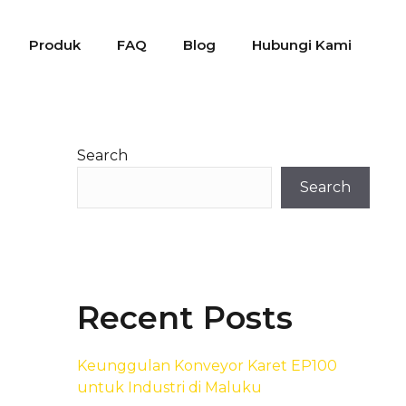
Produk
FAQ
Blog
Hubungi Kami
Search
Search
Recent Posts
Keunggulan Konveyor Karet EP100
untuk Industri di Maluku