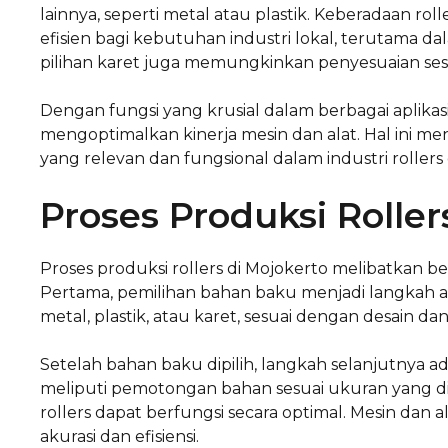
lainnya, seperti metal atau plastik. Keberadaan ro
efisien bagi kebutuhan industri lokal, terutama 
pilihan karet juga memungkinkan penyesuaian sesua
Dengan fungsi yang krusial dalam berbagai aplik
mengoptimalkan kinerja mesin dan alat. Hal ini me
yang relevan dan fungsional dalam industri rollers 
Proses Produksi Roller
Proses produksi rollers di Mojokerto melibatkan be
Pertama, pemilihan bahan baku menjadi langkah a
metal, plastik, atau karet, sesuai dengan desain da
Setelah bahan baku dipilih, langkah selanjutnya
meliputi pemotongan bahan sesuai ukuran yang
rollers dapat berfungsi secara optimal. Mesin da
akurasi dan efisiensi.