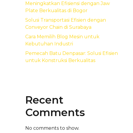
Meningkatkan Efisiensi dengan Jaw
Plate Berkualitas di Bogor
Solusi Transportasi Efisien dengan
Conveyor Chain di Surabaya
Cara Memilih Blog Mesin untuk
Kebutuhan Industri
Pemecah Batu Denpasar: Solusi Efisien
untuk Konstruksi Berkualitas
Recent
Comments
No comments to show.