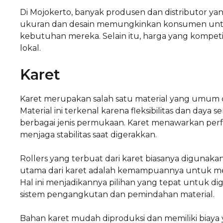
Di Mojokerto, banyak produsen dan distributor yan
ukuran dan desain memungkinkan konsumen untu
kebutuhan mereka. Selain itu, harga yang kompe
lokal.
Karet
Karet merupakan salah satu material yang umum 
Material ini terkenal karena fleksibilitas dan daya s
berbagai jenis permukaan. Karet menawarkan per
menjaga stabilitas saat digerakkan.
Rollers yang terbuat dari karet biasanya digunakan
utama dari karet adalah kemampuannya untuk me
Hal ini menjadikannya pilihan yang tepat untuk d
sistem pengangkutan dan pemindahan material.
Bahan karet mudah diproduksi dan memiliki biaya 