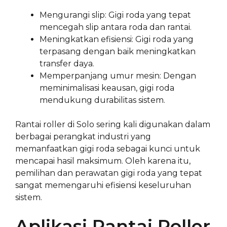
Mengurangi slip: Gigi roda yang tepat
mencegah slip antara roda dan rantai.
Meningkatkan efisiensi: Gigi roda yang
terpasang dengan baik meningkatkan
transfer daya.
Memperpanjang umur mesin: Dengan
meminimalisasi keausan, gigi roda
mendukung durabilitas sistem.
Rantai roller di Solo sering kali digunakan dalam
berbagai perangkat industri yang
memanfaatkan gigi roda sebagai kunci untuk
mencapai hasil maksimum. Oleh karena itu,
pemilihan dan perawatan gigi roda yang tepat
sangat memengaruhi efisiensi keseluruhan
sistem.
Aplikasi Rantai Roller