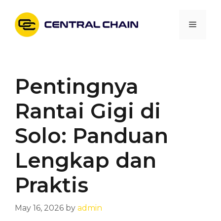
Skip
to
Menu
content
Pentingnya
Rantai Gigi di
Solo: Panduan
Lengkap dan
Praktis
May 16, 2026
by
admin