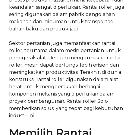
keandalan sangat diperlukan. Rantai roller juga
sering digunakan dalam pabrik pengolahan
makanan dan minuman untuk transportasi
bahan baku dan produk jadi.
Sektor pertanian juga memanfaatkan rantai
roller, terutama dalam mesin pertanian untuk
penggerak alat. Dengan menggunakan rantai
roller, mesin dapat berfungsi lebih efisien dan
meningkatkan produktivitas. Terakhir, di dunia
konstruksi, rantai roller digunakan dalam alat
berat untuk menggerakkan berbagai
komponen mekanis yang diperlukan dalam
proyek pembangunan. Rantai roller Solo
memberikan solusi yang tepat bagi kebutuhan
industri ini.
Memilih Rantai