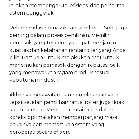
ini akan mempengaruhi efisiensi dan performa
sistem penggerak.
Rekomendasi pemasok rantai roller di Solo juga
penting dalam proses pemilihan. Memilih
pemasok yang terpercaya dapat menjamin
kualitas dan ketahanan rantai roller yang Anda
pilih. Pastikan untuk melakukan riset untuk
menemukan pemasok dengan reputasi baik
yang menawarkan ragam produk sesuai
kebutuhan industri.
Akhirnya, perawatan dan pemeliharaan yang
tepat setelah pemilihan rantai roller juga tidak
kalah penting. Menjaga rantai roller dalam
kondisi optimal akan memperpanjang masa
pakainya dan memastikan sistem yang
beroperasi secara efisien.