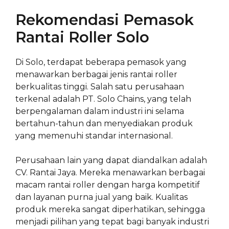
Rekomendasi Pemasok
Rantai Roller Solo
Di Solo, terdapat beberapa pemasok yang
menawarkan berbagai jenis rantai roller
berkualitas tinggi. Salah satu perusahaan
terkenal adalah PT. Solo Chains, yang telah
berpengalaman dalam industri ini selama
bertahun-tahun dan menyediakan produk
yang memenuhi standar internasional.
Perusahaan lain yang dapat diandalkan adalah
CV. Rantai Jaya. Mereka menawarkan berbagai
macam rantai roller dengan harga kompetitif
dan layanan purna jual yang baik. Kualitas
produk mereka sangat diperhatikan, sehingga
menjadi pilihan yang tepat bagi banyak industri