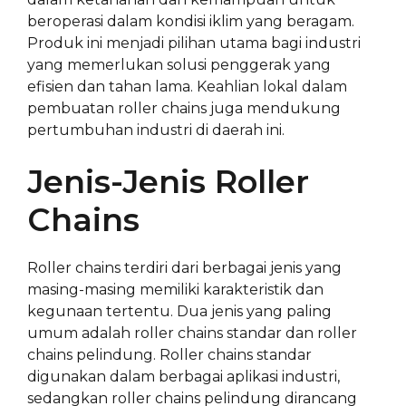
beroperasi dalam kondisi iklim yang beragam.
Produk ini menjadi pilihan utama bagi industri
yang memerlukan solusi penggerak yang
efisien dan tahan lama. Keahlian lokal dalam
pembuatan roller chains juga mendukung
pertumbuhan industri di daerah ini.
Jenis-Jenis Roller
Chains
Roller chains terdiri dari berbagai jenis yang
masing-masing memiliki karakteristik dan
kegunaan tertentu. Dua jenis yang paling
umum adalah roller chains standar dan roller
chains pelindung. Roller chains standar
digunakan dalam berbagai aplikasi industri,
sedangkan roller chains pelindung dirancang