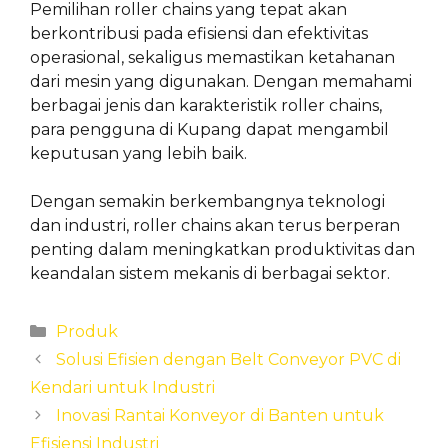
Pemilihan roller chains yang tepat akan
berkontribusi pada efisiensi dan efektivitas
operasional, sekaligus memastikan ketahanan
dari mesin yang digunakan. Dengan memahami
berbagai jenis dan karakteristik roller chains,
para pengguna di Kupang dapat mengambil
keputusan yang lebih baik.
Dengan semakin berkembangnya teknologi
dan industri, roller chains akan terus berperan
penting dalam meningkatkan produktivitas dan
keandalan sistem mekanis di berbagai sektor.
Categories
Produk
Solusi Efisien dengan Belt Conveyor PVC di
Kendari untuk Industri
Inovasi Rantai Konveyor di Banten untuk
Efisiensi Industri