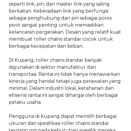
seperti link, pin, dan master link yang saling
berkaitan. Keberadaan link yang berfungsi
sebagai penghubung dan pin sebagai poros
pivot sangat penting untuk memastikan
kelancaran pergerakan. Desain yang relatif kuat
membuat roller chains standar cocok untuk
berbagai kecepatan dan beban.
Di Kupang, roller chains standar banyak
digunakan di sektor manufaktur dan
transportasi. Rantai ini tidak hanya menawarkan
kinerja yang handal tetapi juga perawatan yang
minimal. Dalam industri lokal, ketahanan dan
efisiensi rantai ini sangat dihargai oleh berbagai
pelaku usaha.
Pengguna di Kupang dapat memilih berbagai
ukuran dan spesifikasi roller chains standar
tergantung pada kebutuhan spesifik mereka.