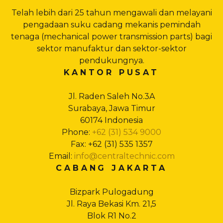
Telah lebih dari 25 tahun mengawali dan melayani
pengadaan suku cadang mekanis pemindah
tenaga (mechanical power transmission parts) bagi
sektor manufaktur dan sektor-sektor
pendukungnya.
KANTOR PUSAT
Jl. Raden Saleh No.3A
Surabaya, Jawa Timur
60174 Indonesia
Phone:
+62 (31) 534 9000
Fax: +62 (31) 535 1357
Email:
info@centraltechnic.com
CABANG JAKARTA
Bizpark Pulogadung
Jl. Raya Bekasi Km. 21,5
Blok R1 No.2