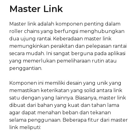
Master Link
Master link adalah komponen penting dalam
roller chains yang berfungsi menghubungkan
dua ujung rantai. Keberadaan master link
memungkinkan perakitan dan pelepasan rantai
secara mudah. Ini sangat berguna pada aplikasi
yang memerlukan pemeliharaan rutin atau
penggantian.
Komponen ini memiliki desain yang unik yang
memastikan keterikatan yang solid antara link
satu dengan yang lainnya. Biasanya, master link
dibuat dari bahan yang kuat dan tahan lama
agar dapat menahan beban dan tekanan
selama penggunaan. Beberapa fitur dari master
link meliputi: