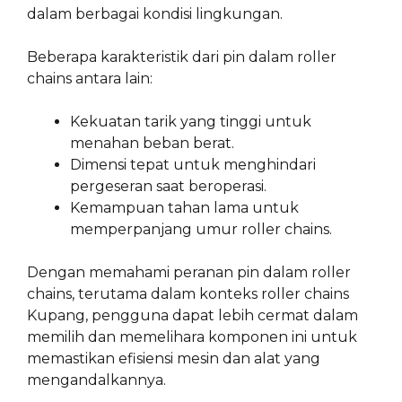
dalam berbagai kondisi lingkungan.
Beberapa karakteristik dari pin dalam roller
chains antara lain:
Kekuatan tarik yang tinggi untuk
menahan beban berat.
Dimensi tepat untuk menghindari
pergeseran saat beroperasi.
Kemampuan tahan lama untuk
memperpanjang umur roller chains.
Dengan memahami peranan pin dalam roller
chains, terutama dalam konteks roller chains
Kupang, pengguna dapat lebih cermat dalam
memilih dan memelihara komponen ini untuk
memastikan efisiensi mesin dan alat yang
mengandalkannya.