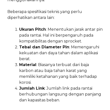
Beberapa spesifikasi teknis yang perlu
diperhatikan antara lain:
Ukuran Pitch
: Menentukan jarak antar pin
pada rantai. Hal ini berpengaruh pada
kompatibilitas dengan sprocket.
Tebal dan Diameter Pin
: Memengaruhi
kekuatan dan daya tahan dalam aplikasi
berat.
Material
: Biasanya terbuat dari baja
karbon atau baja tahan karat yang
memiliki ketahanan yang baik terhadap
korosi.
Jumlah Link
: Jumlah link pada rantai
berhubungan langsung dengan panjang
dan kapasitas beban.