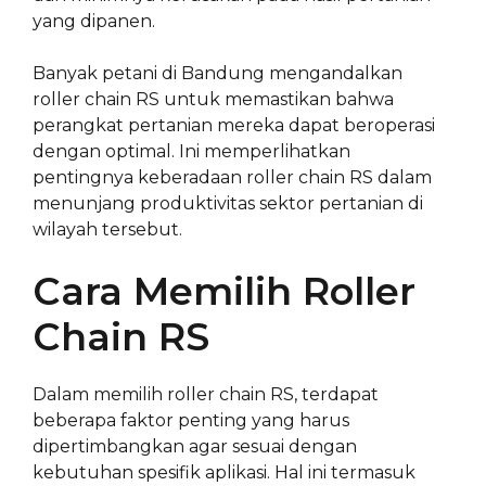
yang dipanen.
Banyak petani di Bandung mengandalkan
roller chain RS untuk memastikan bahwa
perangkat pertanian mereka dapat beroperasi
dengan optimal. Ini memperlihatkan
pentingnya keberadaan roller chain RS dalam
menunjang produktivitas sektor pertanian di
wilayah tersebut.
Cara Memilih Roller
Chain RS
Dalam memilih roller chain RS, terdapat
beberapa faktor penting yang harus
dipertimbangkan agar sesuai dengan
kebutuhan spesifik aplikasi. Hal ini termasuk