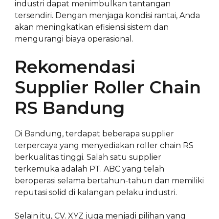
industri dapat menimbulkan tantangan
tersendiri. Dengan menjaga kondisi rantai, Anda
akan meningkatkan efisiensi sistem dan
mengurangi biaya operasional.
Rekomendasi
Supplier Roller Chain
RS Bandung
Di Bandung, terdapat beberapa supplier
terpercaya yang menyediakan roller chain RS
berkualitas tinggi. Salah satu supplier
terkemuka adalah PT. ABC yang telah
beroperasi selama bertahun-tahun dan memiliki
reputasi solid di kalangan pelaku industri.
Selain itu, CV. XYZ juga menjadi pilihan yang