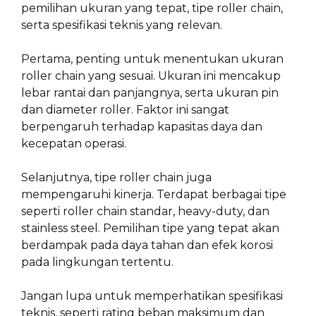
pemilihan ukuran yang tepat, tipe roller chain,
serta spesifikasi teknis yang relevan.
Pertama, penting untuk menentukan ukuran
roller chain yang sesuai. Ukuran ini mencakup
lebar rantai dan panjangnya, serta ukuran pin
dan diameter roller. Faktor ini sangat
berpengaruh terhadap kapasitas daya dan
kecepatan operasi.
Selanjutnya, tipe roller chain juga
mempengaruhi kinerja. Terdapat berbagai tipe
seperti roller chain standar, heavy-duty, dan
stainless steel. Pemilihan tipe yang tepat akan
berdampak pada daya tahan dan efek korosi
pada lingkungan tertentu.
Jangan lupa untuk memperhatikan spesifikasi
teknis, seperti rating beban maksimum dan