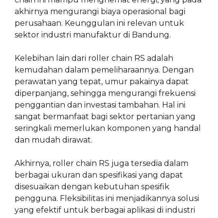
akhirnya mengurangi biaya operasional bagi
perusahaan. Keunggulan ini relevan untuk
sektor industri manufaktur di Bandung.
Kelebihan lain dari roller chain RS adalah
kemudahan dalam pemeliharaannya. Dengan
perawatan yang tepat, umur pakainya dapat
diperpanjang, sehingga mengurangi frekuensi
penggantian dan investasi tambahan. Hal ini
sangat bermanfaat bagi sektor pertanian yang
seringkali memerlukan komponen yang handal
dan mudah dirawat.
Akhirnya, roller chain RS juga tersedia dalam
berbagai ukuran dan spesifikasi yang dapat
disesuaikan dengan kebutuhan spesifik
pengguna. Fleksibilitas ini menjadikannya solusi
yang efektif untuk berbagai aplikasi di industri