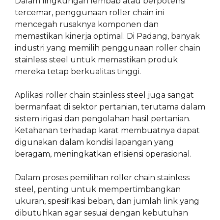
Dalam lingkungan lembab atau berpotensi
tercemar, penggunaan roller chain ini
mencegah rusaknya komponen dan
memastikan kinerja optimal. Di Padang, banyak
industri yang memilih penggunaan roller chain
stainless steel untuk memastikan produk
mereka tetap berkualitas tinggi.
Aplikasi roller chain stainless steel juga sangat
bermanfaat di sektor pertanian, terutama dalam
sistem irigasi dan pengolahan hasil pertanian.
Ketahanan terhadap karat membuatnya dapat
digunakan dalam kondisi lapangan yang
beragam, meningkatkan efisiensi operasional.
Dalam proses pemilihan roller chain stainless
steel, penting untuk mempertimbangkan
ukuran, spesifikasi beban, dan jumlah link yang
dibutuhkan agar sesuai dengan kebutuhan