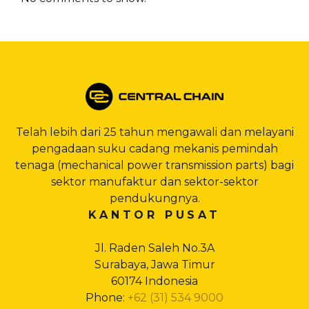
Telah lebih dari 25 tahun mengawali dan melayani
pengadaan suku cadang mekanis pemindah
tenaga (mechanical power transmission parts) bagi
sektor manufaktur dan sektor-sektor
pendukungnya.
KANTOR PUSAT
Jl. Raden Saleh No.3A
Surabaya, Jawa Timur
60174 Indonesia
Phone:
+62 (31) 534 9000