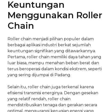
Keuntungan
Menggunakan Roller
Chain
Roller chain menjadi pilihan populer dalam
berbagai aplikasi industri berkat sejumlah
keuntungan signifikan yang ditawarkannya.
Pertama, roller chain memiliki daya tahan yang
luar biasa, mampu menahan beban berat dan
terus beroperasi dalam kondisi ekstrem, seperti
yang sering dijumpai di Padang.
Selain itu, roller chain juga terkenal karena
efisiensi transmisi energinya. Dengan gesekan
yang relatif rendah, roller chain
mendistribusikan tenaga dan gerakan secara
optimal, mengurangi kerugian energi yang