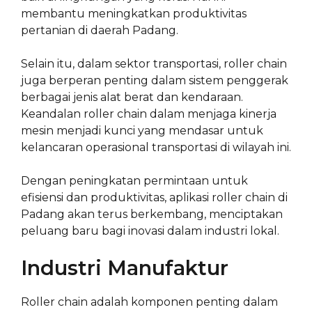
membantu meningkatkan produktivitas
pertanian di daerah Padang.
Selain itu, dalam sektor transportasi, roller chain
juga berperan penting dalam sistem penggerak
berbagai jenis alat berat dan kendaraan.
Keandalan roller chain dalam menjaga kinerja
mesin menjadi kunci yang mendasar untuk
kelancaran operasional transportasi di wilayah ini.
Dengan peningkatan permintaan untuk
efisiensi dan produktivitas, aplikasi roller chain di
Padang akan terus berkembang, menciptakan
peluang baru bagi inovasi dalam industri lokal.
Industri Manufaktur
Roller chain adalah komponen penting dalam