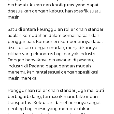
berbagai ukuran dan konfigurasi yang dapat
disesuaikan dengan kebutuhan spesifik suatu
mesin.
Satu di antara keunggulan roller chain standar
adalah kemudahan dalam pemeliharaan dan
penggantian. Komponen-komponennya dapat
disesuaikan dengan mudah, menjadikannya
pilihan yang ekonomis bagi banyak industri.
Dengan banyaknya penawaran di pasaran,
industri di Padang dapat dengan mudah
menemukan rantai sesuai dengan spesifikasi
mesin mereka.
Penggunaan roller chain standar juga meliputi
berbagai bidang, termasuk manufaktur dan
transportasi. Kekuatan dan efisiensinya sangat
penting bagi mesin yang membutuhkan