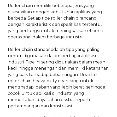
Roller chain memiliki beberapa jenis yang
disesuaikan dengan kebutuhan aplikasi yang
berbeda. Setiap tipe roller chain dirancang
dengan karakteristik dan spesifikasi tertentu,
yang berfungsi untuk meningkatkan efisiensi
operasional dalam berbagai industri.
Roller chain standar adalah tipe yang paling
umum digunakan dalam berbagai aplikasi
industri. Tipe ini sering digunakan dalam mesin
kecil hingga menengah dan memiliki ketahanan
yang baik terhadap beban ringan. Di sisi lain,
roller chain heavy-duty dirancang untuk
menghadapi beban yang lebih berat, sehingga
cocok untuk aplikasi di industri yang
memerlukan daya tahan ekstra, seperti
pertambangan dan konstruksi.