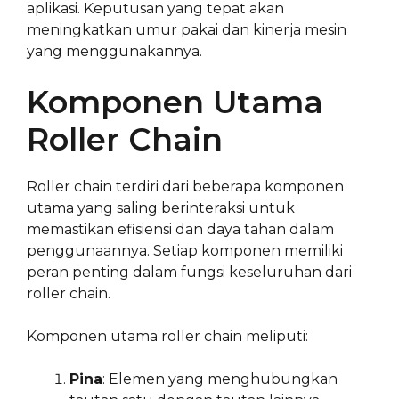
aplikasi. Keputusan yang tepat akan
meningkatkan umur pakai dan kinerja mesin
yang menggunakannya.
Komponen Utama
Roller Chain
Roller chain terdiri dari beberapa komponen
utama yang saling berinteraksi untuk
memastikan efisiensi dan daya tahan dalam
penggunaannya. Setiap komponen memiliki
peran penting dalam fungsi keseluruhan dari
roller chain.
Komponen utama roller chain meliputi:
Pina
: Elemen yang menghubungkan