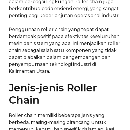
dalam berbagai lingkungan, roller chain juga
berkontribusi pada efisiensi energi, yang sangat
penting bagi keberlanjutan operasional industri.
Penggunaan roller chain yang tepat dapat
berdampak positif pada efektivitas keseluruhan
mesin dan sistem yang ada. Ini menjadikan roller
chain sebagai salah satu komponen yang tidak
dapat diabaikan dalam pengembangan dan
penyempurnaan teknologi industri di
Kalimantan Utara.
Jenis-jenis Roller
Chain
Roller chain memiliki beberapa jenis yang
berbeda, masing-masing dirancang untuk
memenuhi kebutuhan spesifik dalam aplikasi