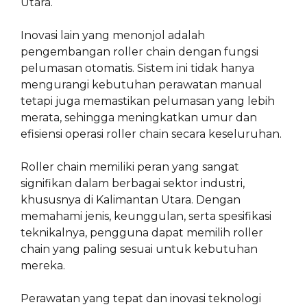
Utara.
Inovasi lain yang menonjol adalah
pengembangan roller chain dengan fungsi
pelumasan otomatis. Sistem ini tidak hanya
mengurangi kebutuhan perawatan manual
tetapi juga memastikan pelumasan yang lebih
merata, sehingga meningkatkan umur dan
efisiensi operasi roller chain secara keseluruhan.
Roller chain memiliki peran yang sangat
signifikan dalam berbagai sektor industri,
khususnya di Kalimantan Utara. Dengan
memahami jenis, keunggulan, serta spesifikasi
teknikalnya, pengguna dapat memilih roller
chain yang paling sesuai untuk kebutuhan
mereka.
Perawatan yang tepat dan inovasi teknologi