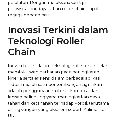
peralatan. Dengan melaksanakan tips
perawatan ini, daya tahan roller chain dapat
terjaga dengan baik.
Inovasi Terkini dalam
Teknologi Roller
Chain
Inovasi terkini dalam teknologi roller chain telah
memfokuskan perhatian pada peningkatan
kinerja serta efisiensi dalam berbagai aplikasi
industri. Salah satu perkembangan signifikan
adalah penggunaan material komposit dan
lapisan pelindung yang meningkatkan daya
tahan dan ketahanan terhadap korosi, terutama
di lingkungan yang ekstrem seperti Kalimantan
Utara.