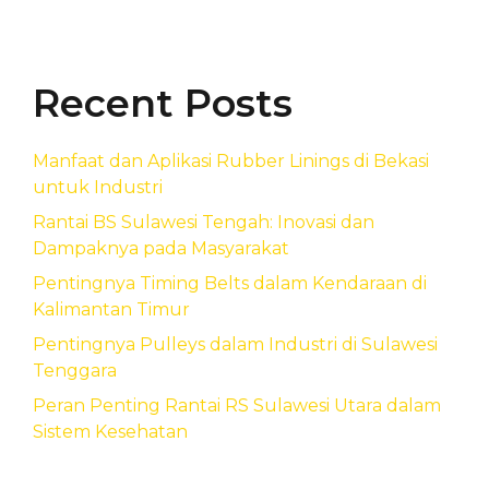
Recent Posts
Manfaat dan Aplikasi Rubber Linings di Bekasi
untuk Industri
Rantai BS Sulawesi Tengah: Inovasi dan
Dampaknya pada Masyarakat
Pentingnya Timing Belts dalam Kendaraan di
Kalimantan Timur
Pentingnya Pulleys dalam Industri di Sulawesi
Tenggara
Peran Penting Rantai RS Sulawesi Utara dalam
Sistem Kesehatan