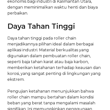
ekonomis bagi industri di Kalimantan Utara,
dengan meminimalkan waktu henti dan biaya
perbaikan.
Daya Tahan Tinggi
Daya tahan tinggi pada roller chain
menjadikannya pilihan ideal dalam berbagai
aplikasi industri. Material berkualitas yang
digunakan dalam pembuatan roller chain,
seperti baja tahan karat atau baja karbon,
memberikan ketahanan terhadap keausan dan
korosi, yang sangat penting di lingkungan yang
ekstrem.
Pengujian ketahanan menunjukkan bahwa
roller chain mampu bertahan dalam kondisi
beban yang berat tanpa mengalami masalah
signifikan. Ini memungkinkan penggunaan