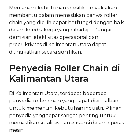
Memahami kebutuhan spesifik proyek akan
membantu dalam memastikan bahwa roller
chain yang dipilih dapat berfungsi dengan baik
dalam kondisi kerja yang dihadapi. Dengan
demikian, efektivitas operasional dan
produktivitas di Kalimantan Utara dapat
ditingkatkan secara signifikan.
Penyedia Roller Chain di
Kalimantan Utara
Di Kalimantan Utara, terdapat beberapa
penyedia roller chain yang dapat diandalkan
untuk memenuhi kebutuhan industri. Pilihan
penyedia yang tepat sangat penting untuk
memastikan kualitas dan efisiensi dalam operasi
mesin.