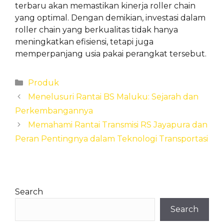
terbaru akan memastikan kinerja roller chain
yang optimal. Dengan demikian, investasi dalam
roller chain yang berkualitas tidak hanya
meningkatkan efisiensi, tetapi juga
memperpanjang usia pakai perangkat tersebut.
Categories
Produk
Menelusuri Rantai BS Maluku: Sejarah dan
Perkembangannya
Memahami Rantai Transmisi RS Jayapura dan
Peran Pentingnya dalam Teknologi Transportasi
Search
Search