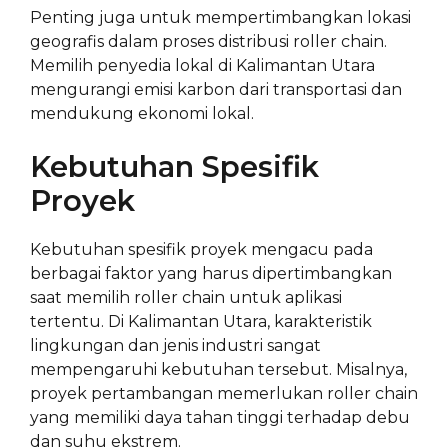
Penting juga untuk mempertimbangkan lokasi
geografis dalam proses distribusi roller chain.
Memilih penyedia lokal di Kalimantan Utara
mengurangi emisi karbon dari transportasi dan
mendukung ekonomi lokal.
Kebutuhan Spesifik
Proyek
Kebutuhan spesifik proyek mengacu pada
berbagai faktor yang harus dipertimbangkan
saat memilih roller chain untuk aplikasi
tertentu. Di Kalimantan Utara, karakteristik
lingkungan dan jenis industri sangat
mempengaruhi kebutuhan tersebut. Misalnya,
proyek pertambangan memerlukan roller chain
yang memiliki daya tahan tinggi terhadap debu
dan suhu ekstrem.