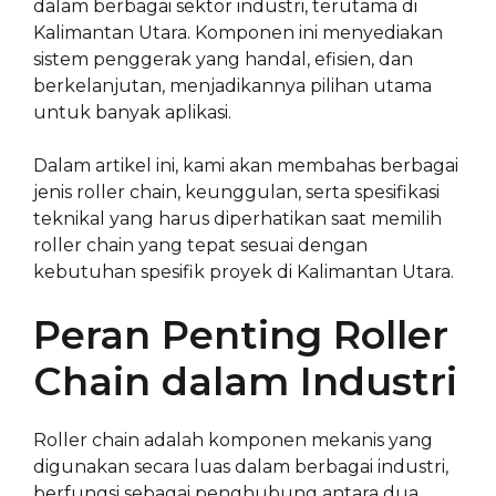
dalam berbagai sektor industri, terutama di
Kalimantan Utara. Komponen ini menyediakan
sistem penggerak yang handal, efisien, dan
berkelanjutan, menjadikannya pilihan utama
untuk banyak aplikasi.
Dalam artikel ini, kami akan membahas berbagai
jenis roller chain, keunggulan, serta spesifikasi
teknikal yang harus diperhatikan saat memilih
roller chain yang tepat sesuai dengan
kebutuhan spesifik proyek di Kalimantan Utara.
Peran Penting Roller
Chain dalam Industri
Roller chain adalah komponen mekanis yang
digunakan secara luas dalam berbagai industri,
berfungsi sebagai penghubung antara dua