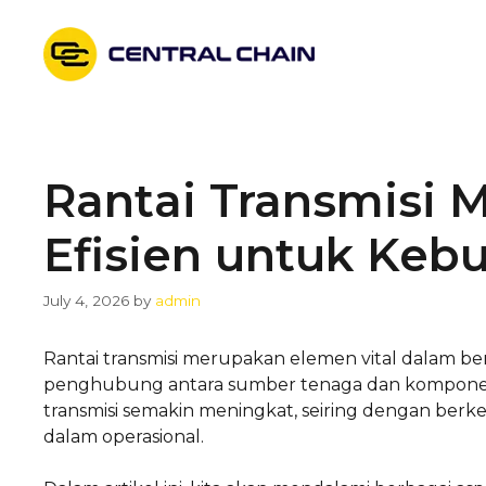
Skip
to
content
Rantai Transmisi M
Efisien untuk Kebu
July 4, 2026
by
admin
Rantai transmisi merupakan elemen vital dalam ber
penghubung antara sumber tenaga dan komponen 
transmisi semakin meningkat, seiring dengan berk
dalam operasional.