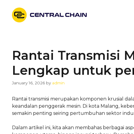
Skip
to
content
Rantai Transmisi 
Lengkap untuk pe
January 16, 2026
by
admin
Rantai transmisi merupakan komponen krusial dala
keandalan penggerak mesin. Di kota Malang, kebera
semakin penting seiring pertumbuhan sektor indus
Dalam artikel ini, kita akan membahas berbagai aspe