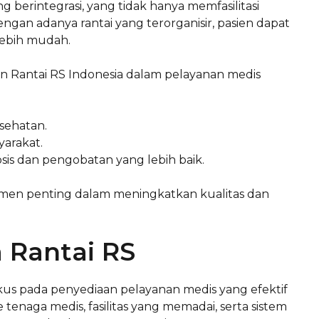
erintegrasi, yang tidak hanya memfasilitasi
an adanya rantai yang terorganisir, pasien dapat
lebih mudah.
 Rantai RS Indonesia dalam pelayanan medis
esehatan.
yarakat.
sis dan pengobatan yang lebih baik.
emen penting dalam meningkatkan kualitas dan
 Rantai RS
okus pada penyediaan pelayanan medis yang efektif
 tenaga medis, fasilitas yang memadai, serta sistem