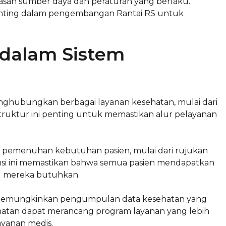
asan sumber daya dan peraturan yang berlaku.
 penting dalam pengembangan Rantai RS untuk
 dalam Sistem
nghubungkan berbagai layanan kesehatan, mulai dari
 Struktur ini penting untuk memastikan alur pelayanan
a pemenuhan kebutuhan pasien, mulai dari rujukan
ansi ini memastikan bahwa semua pasien mendapatkan
ng mereka butuhkan.
 memungkinkan pengumpulan data kesehatan yang
ehatan dapat merancang program layanan yang lebih
ayanan medis.