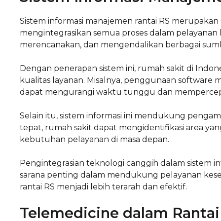
Sistem informasi manajemen rantai RS merupaka
mengintegrasikan semua proses dalam pelayanan 
merencanakan, dan mengendalikan berbagai sumber
Dengan penerapan sistem ini, rumah sakit di Indon
kualitas layanan. Misalnya, penggunaan software
dapat mengurangi waktu tunggu dan mempercepa
Selain itu, sistem informasi ini mendukung pengamb
tepat, rumah sakit dapat mengidentifikasi area 
kebutuhan pelayanan di masa depan.
Pengintegrasian teknologi canggih dalam sistem i
sarana penting dalam mendukung pelayanan kesehat
rantai RS menjadi lebih terarah dan efektif.
Telemedicine dalam Rantai