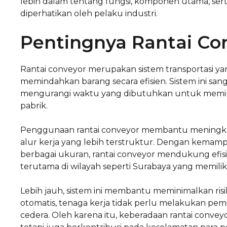
lebih dalam tentang fungsi, komponen utama, ser
diperhatikan oleh pelaku industri.
Pentingnya Rantai Con
Rantai conveyor merupakan sistem transportasi y
memindahkan barang secara efisien. Sistem ini sang
mengurangi waktu yang dibutuhkan untuk memindah
pabrik.
Penggunaan rantai conveyor membantu meningkat
alur kerja yang lebih terstruktur. Dengan kema
berbagai ukuran, rantai conveyor mendukung efisie
terutama di wilayah seperti Surabaya yang memiliki 
Lebih jauh, sistem ini membantu meminimalkan ris
otomatis, tenaga kerja tidak perlu melakukan p
cedera. Oleh karena itu, keberadaan rantai convey