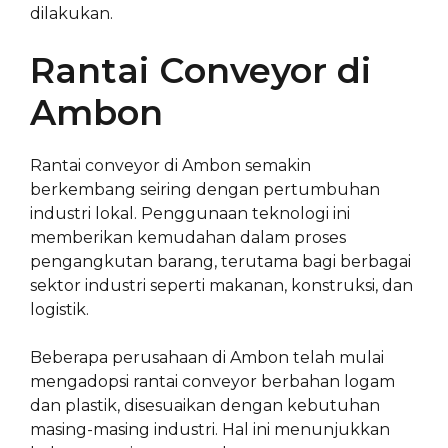
dilakukan.
Rantai Conveyor di
Ambon
Rantai conveyor di Ambon semakin
berkembang seiring dengan pertumbuhan
industri lokal. Penggunaan teknologi ini
memberikan kemudahan dalam proses
pengangkutan barang, terutama bagi berbagai
sektor industri seperti makanan, konstruksi, dan
logistik.
Beberapa perusahaan di Ambon telah mulai
mengadopsi rantai conveyor berbahan logam
dan plastik, disesuaikan dengan kebutuhan
masing-masing industri. Hal ini menunjukkan