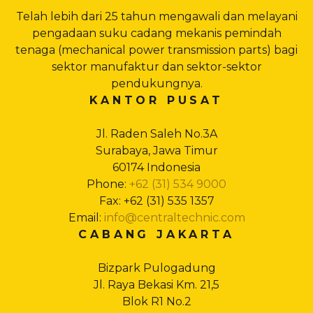
Telah lebih dari 25 tahun mengawali dan melayani
pengadaan suku cadang mekanis pemindah
tenaga (mechanical power transmission parts) bagi
sektor manufaktur dan sektor-sektor
pendukungnya.
KANTOR PUSAT
Jl. Raden Saleh No.3A
Surabaya, Jawa Timur
60174 Indonesia
Phone:
+62 (31) 534 9000
Fax: +62 (31) 535 1357
Email:
info@centraltechnic.com
CABANG JAKARTA
Bizpark Pulogadung
Jl. Raya Bekasi Km. 21,5
Blok R1 No.2