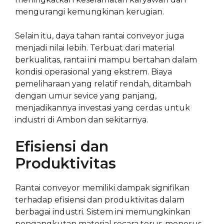
mengurangi kemungkinan kerugian.
Selain itu, daya tahan rantai conveyor juga
menjadi nilai lebih. Terbuat dari material
berkualitas, rantai ini mampu bertahan dalam
kondisi operasional yang ekstrem. Biaya
pemeliharaan yang relatif rendah, ditambah
dengan umur sevice yang panjang,
menjadikannya investasi yang cerdas untuk
industri di Ambon dan sekitarnya.
Efisiensi dan
Produktivitas
Rantai conveyor memiliki dampak signifikan
terhadap efisiensi dan produktivitas dalam
berbagai industri. Sistem ini memungkinkan
pengangkutan material secara terus-menerus