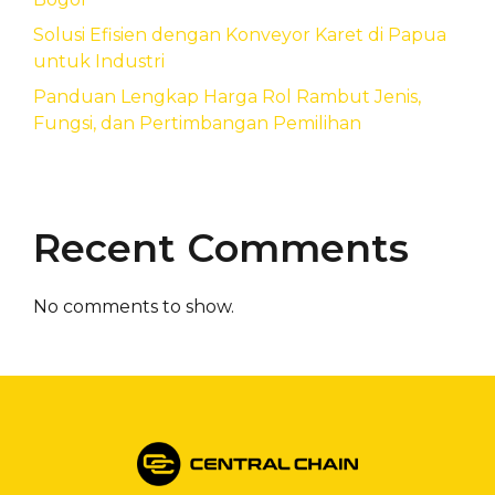
Solusi Efisien dengan Konveyor Karet di Papua
untuk Industri
Panduan Lengkap Harga Rol Rambut Jenis,
Fungsi, dan Pertimbangan Pemilihan
Recent Comments
No comments to show.