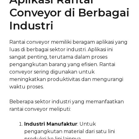
Conveyor di Berbagai
Industri
Rantai conveyor memiliki beragam aplikasi yang
luas di berbagai sektor industri. Aplikasi ini
sangat penting, terutama dalam proses
pengangkutan barang yang efisien. Rantai
conveyor sering digunakan untuk
meningkatkan produktivitas dan mengurangi
waktu proses.
Beberapa sektor industri yang memanfaatkan
rantai conveyor meliputi:
Industri Manufaktur
: Untuk
pengangkutan material dari satu lini
produksi ke lini lainnya.