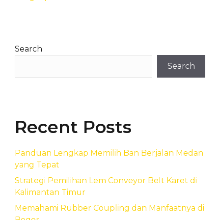
Search
Search
Recent Posts
Panduan Lengkap Memilih Ban Berjalan Medan
yang Tepat
Strategi Pemilihan Lem Conveyor Belt Karet di
Kalimantan Timur
Memahami Rubber Coupling dan Manfaatnya di
Bogor