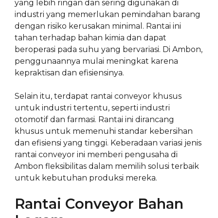
yang lebih ringan dan sering digunakan di
industri yang memerlukan pemindahan barang
dengan risiko kerusakan minimal. Rantai ini
tahan terhadap bahan kimia dan dapat
beroperasi pada suhu yang bervariasi. Di Ambon,
penggunaannya mulai meningkat karena
kepraktisan dan efisiensinya.
Selain itu, terdapat rantai conveyor khusus
untuk industri tertentu, seperti industri
otomotif dan farmasi. Rantai ini dirancang
khusus untuk memenuhi standar kebersihan
dan efisiensi yang tinggi. Keberadaan variasi jenis
rantai conveyor ini memberi pengusaha di
Ambon fleksibilitas dalam memilih solusi terbaik
untuk kebutuhan produksi mereka.
Rantai Conveyor Bahan