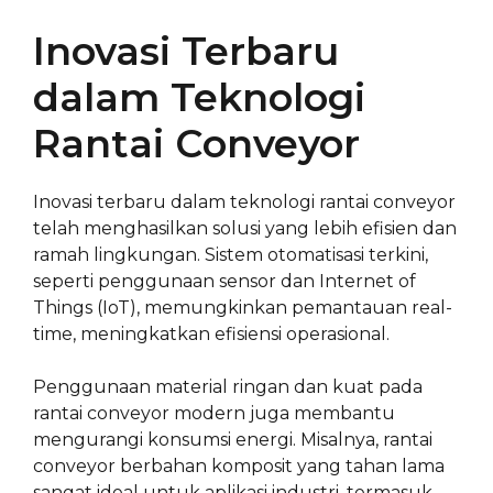
Inovasi Terbaru
dalam Teknologi
Rantai Conveyor
Inovasi terbaru dalam teknologi rantai conveyor
telah menghasilkan solusi yang lebih efisien dan
ramah lingkungan. Sistem otomatisasi terkini,
seperti penggunaan sensor dan Internet of
Things (IoT), memungkinkan pemantauan real-
time, meningkatkan efisiensi operasional.
Penggunaan material ringan dan kuat pada
rantai conveyor modern juga membantu
mengurangi konsumsi energi. Misalnya, rantai
conveyor berbahan komposit yang tahan lama
sangat ideal untuk aplikasi industri, termasuk