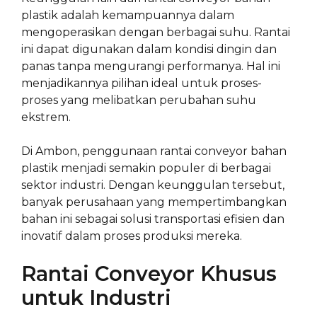
plastik adalah kemampuannya dalam
mengoperasikan dengan berbagai suhu. Rantai
ini dapat digunakan dalam kondisi dingin dan
panas tanpa mengurangi performanya. Hal ini
menjadikannya pilihan ideal untuk proses-
proses yang melibatkan perubahan suhu
ekstrem.
Di Ambon, penggunaan rantai conveyor bahan
plastik menjadi semakin populer di berbagai
sektor industri. Dengan keunggulan tersebut,
banyak perusahaan yang mempertimbangkan
bahan ini sebagai solusi transportasi efisien dan
inovatif dalam proses produksi mereka.
Rantai Conveyor Khusus
untuk Industri