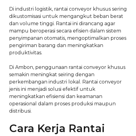
Di industri logistik, rantai conveyor khusus sering
dikustomisasi untuk mengangkut beban berat
dan volume tinggi. Rantai ini dirancang agar
mampu beroperasi secara efisien dalam sistem
penyimpanan otomatis, mengoptimalkan proses
pengiriman barang dan meningkatkan
produktivitas.
Di Ambon, penggunaan rantai conveyor khusus
semakin meningkat seiring dengan
perkembangan industri lokal. Rantai conveyor
jenis ini menjadi solusi efektif untuk
meningkatkan efisiensi dan keamanan
operasional dalam proses produksi maupun
distribusi.
Cara Kerja Rantai