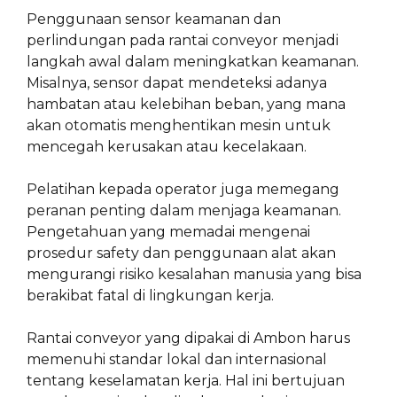
Penggunaan sensor keamanan dan
perlindungan pada rantai conveyor menjadi
langkah awal dalam meningkatkan keamanan.
Misalnya, sensor dapat mendeteksi adanya
hambatan atau kelebihan beban, yang mana
akan otomatis menghentikan mesin untuk
mencegah kerusakan atau kecelakaan.
Pelatihan kepada operator juga memegang
peranan penting dalam menjaga keamanan.
Pengetahuan yang memadai mengenai
prosedur safety dan penggunaan alat akan
mengurangi risiko kesalahan manusia yang bisa
berakibat fatal di lingkungan kerja.
Rantai conveyor yang dipakai di Ambon harus
memenuhi standar lokal dan internasional
tentang keselamatan kerja. Hal ini bertujuan