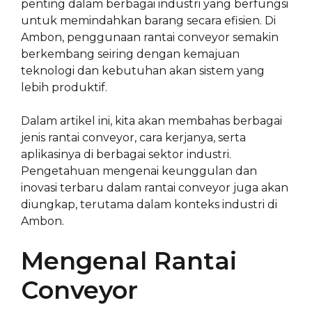
penting dalam berbagai industri yang berfungsi
untuk memindahkan barang secara efisien. Di
Ambon, penggunaan rantai conveyor semakin
berkembang seiring dengan kemajuan
teknologi dan kebutuhan akan sistem yang
lebih produktif.
Dalam artikel ini, kita akan membahas berbagai
jenis rantai conveyor, cara kerjanya, serta
aplikasinya di berbagai sektor industri.
Pengetahuan mengenai keunggulan dan
inovasi terbaru dalam rantai conveyor juga akan
diungkap, terutama dalam konteks industri di
Ambon.
Mengenal Rantai
Conveyor