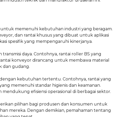
am industri teknik dan manufaktur di daerah ini.
cang untuk memenuhi kebutuhan industri yang beragam.
onveyor, dan rantai khusus yang dibuat untuk aplikasi
plikasi spesifik yang mempengaruhi kinerjanya.
transmisi daya. Contohnya, rantai roller BS yang
u, rantai konveyor dirancang untuk membawa material
rik dan gudang.
an dengan kebutuhan tertentu. Contohnya, rantai yang
yang memenuhi standar higienis dan keamanan.
 mendukung efisiensi operasional di berbagai sektor.
mberikan pilihan bagi produsen dan konsumen untuk
han mereka. Dengan demikian, pemahaman tentang
ihan yang tepat.