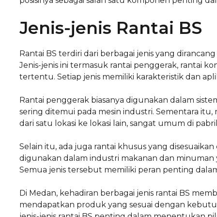
posisinya sebagai salah satu komponen penting dal
Jenis-jenis Rantai BS
Rantai BS terdiri dari berbagai jenis yang diran
Jenis-jenis ini termasuk rantai penggerak, rantai k
tertentu. Setiap jenis memiliki karakteristik dan a
Rantai penggerak biasanya digunakan dalam sistem 
sering ditemui pada mesin industri. Sementara it
dari satu lokasi ke lokasi lain, sangat umum di pab
Selain itu, ada juga rantai khusus yang disesuaik
digunakan dalam industri makanan dan minuman 
Semua jenis tersebut memiliki peran penting dalam
Di Medan, kehadiran berbagai jenis rantai BS me
mendapatkan produk yang sesuai dengan kebutu
jenis-jenis rantai BS penting dalam menentukan pil