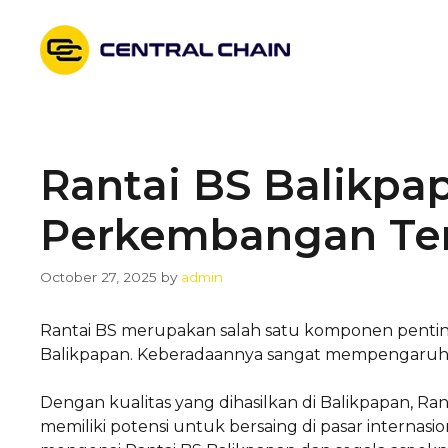
Skip
to
content
Rantai BS Balikpap
Perkembangan Ter
October 27, 2025
by
admin
Rantai BS merupakan salah satu komponen penting
Balikpapan. Keberadaannya sangat mempengaruhi efi
Dengan kualitas yang dihasilkan di Balikpapan, Rant
memiliki potensi untuk bersaing di pasar internasio