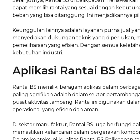
Selanjutnya, Rantai BS di Balikpapan menawarkan f
dapat memilih rantai yang sesuai dengan kebutuha
beban yang bisa ditanggung. Ini menjadikannya pil
Keunggulan lainnya adalah layanan purna jual ya
menyediakan dukungan teknis yang diperlukan
pemeliharaan yang efisien. Dengan semua kelebihan
kebutuhan industri.
Aplikasi Rantai BS dal
Rantai BS memiliki beragam aplikasi dalam berbaga
paling signifikan adalah dalam sektor pertambanga
pusat aktivitas tambang. Rantai ini digunakan d
operasional yang efisien dan aman.
Di sektor manufaktur, Rantai BS juga berfungsi da
memastikan kelancaran dalam pergerakan kompon
Dalam konteks ini, kualitas Rantai BS Balikpapan