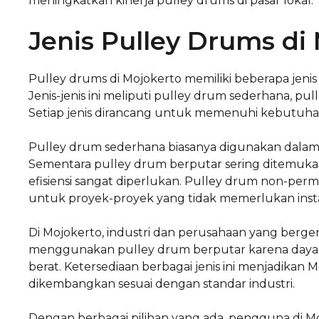
meningkatkan kinerja pulley drums di pasar lokal.
Jenis Pulley Drums di
Pulley drums di Mojokerto memiliki beberapa jeni
Jenis-jenis ini meliputi pulley drum sederhana, 
Setiap jenis dirancang untuk memenuhi kebutuhan s
Pulley drum sederhana biasanya digunakan dalam a
Sementara pulley drum berputar sering ditemukan 
efisiensi sangat diperlukan. Pulley drum non-p
untuk proyek-proyek yang tidak memerlukan insta
Di Mojokerto, industri dan perusahaan yang berge
menggunakan pulley drum berputar karena day
berat. Ketersediaan berbagai jenis ini menjadikan
dikembangkan sesuai dengan standar industri.
Dengan berbagai pilihan yang ada, pengguna di M