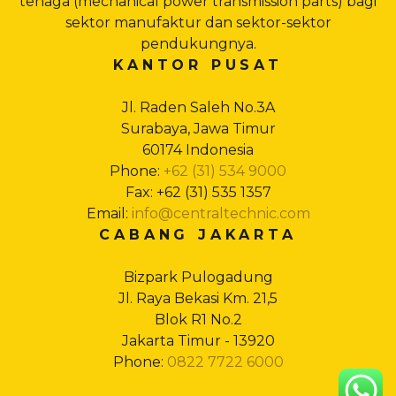
tenaga (mechanical power transmission parts) bagi
sektor manufaktur dan sektor-sektor
pendukungnya.
KANTOR PUSAT
Jl. Raden Saleh No.3A
Surabaya, Jawa Timur
60174 Indonesia
Phone:
+62 (31) 534 9000
Fax: +62 (31) 535 1357
Email:
info@centraltechnic.com
CABANG JAKARTA
Bizpark Pulogadung
Jl. Raya Bekasi Km. 21,5
Blok R1 No.2
Jakarta Timur - 13920
Phone:
0822 7722 6000