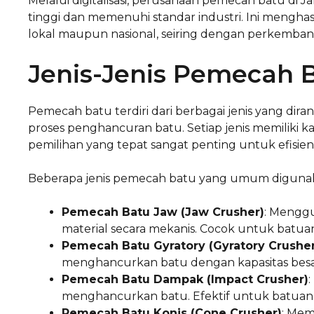
Melalui digitalisasi, perusahaan pemecah batu di 
tinggi dan memenuhi standar industri. Ini mengha
lokal maupun nasional, seiring dengan perkembang
Jenis-Jenis Pemecah 
Pemecah batu terdiri dari berbagai jenis yang d
proses penghancuran batu. Setiap jenis memiliki ka
pemilihan yang tepat sangat penting untuk efisiens
Beberapa jenis pemecah batu yang umum digunak
Pemecah Batu Jaw (Jaw Crusher)
: Mengg
material secara mekanis. Cocok untuk batuan
Pemecah Batu Gyratory (Gyratory Crusher
menghancurkan batu dengan kapasitas besar.
Pemecah Batu Dampak (Impact Crusher)
menghancurkan batu. Efektif untuk batuan
Pemecah Batu Konis (Cone Crusher)
: Mem