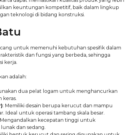
Jakarta dapat memastikan kualitas produk yang lebih
silkan keuntungan kompetitif, baik dalam lingkup
an teknologi di bidang konstruksi.
Batu
irancang untuk memenuhi kebutuhan spesifik dalam
rakteristik dan fungsi yang berbeda, sehingga
i kerja.
an adalah:
unakan dua pelat logam untuk menghancurkan
 keras.
)
: Memiliki desain berupa kerucut dan mampu
 Ideal untuk operasi tambang skala besar.
: Mengandalkan kecepatan tinggi untuk
 lunak dan sedang.
iliki bentuk kerucut dan sering digunakan untuk